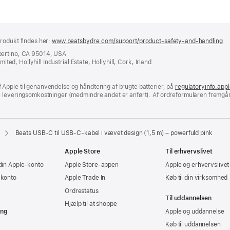
rodukt findes her:
www.beatsbydre.com/support/product-safety-and-handling
(å
i
pertino, CA 95014, USA
et
ited, Hollyhill Industrial Estate, Hollyhill, Cork, Irland
ny
vi
Apple til genanvendelse og håndtering af brugte batterier, på
regulatoryinfo.app
e leveringsomkostninger (medmindre andet er anført). Af ordreformularen fremgår
Beats USB‑C til USB‑C-kabel i vævet design (1,5 m) – powerfuld pink
Apple Store
Til erhvervslivet
din Apple-konto
Apple Store-appen
Apple og erhvervslivet
-konto
Apple Trade In
Køb til din virksomhed
Ordrestatus
Til uddannelsen
Hjælp til at shoppe
ing
Apple og uddannelse
Køb til uddannelsen