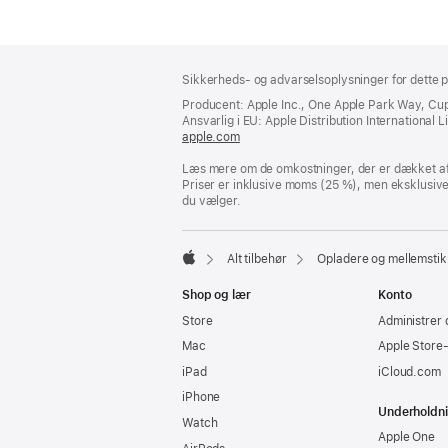
Bundtekst
fodnoter
Sikkerheds- og advarselsoplysninger for dette p
Producent: Apple Inc., One Apple Park Way, Cu
Ansvarlig i EU: Apple Distribution International Lim
apple.com
(åbner
i
Læs mere om de omkostninger, der er dækket af 
et
Priser er inklusive moms (25 %), men eksklusiv
nyt
du vælger.
vindue)
Alt tilbehør
Opladere og mellemstik
Apple
Shop og lær
Konto
Store
Administrer 
Mac
Apple Store
iPad
iCloud.com
iPhone
Underholdn
Watch
Apple One