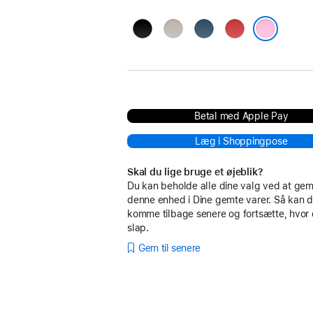
stærk
lys
magisk
rap
sort
granitgrå
marineblå
rød
powerfuld pink
Betal med Apple Pay
Læg i Shoppingpose
Skal du lige bruge et øjeblik?
Du kan beholde alle dine valg ved at g
denne enhed i Dine gemte varer. Så kan d
komme tilbage senere og fortsætte, hvor
slap.
Gem til senere