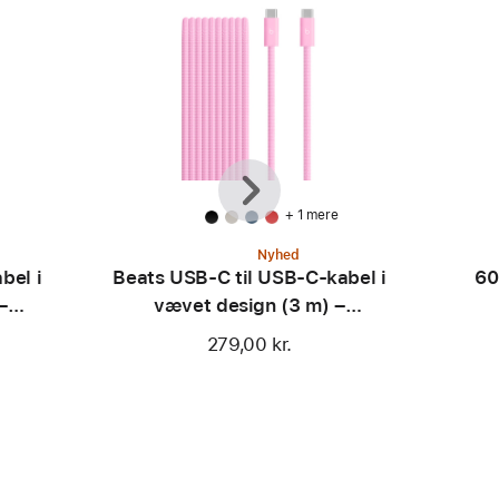
Forrige
Næste
+ 1 mere
Nyhed
bel i
Beats USB‑C til USB‑C-kabel i
60
–
vævet design (3 m) –
powerfuld pink
279,00 kr.