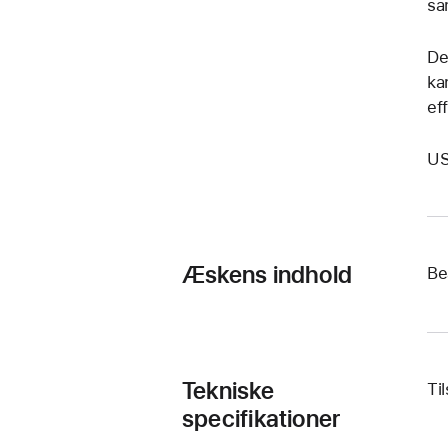
sam
De
ka
ef
US
Æskens indhold
Be
Tekniske
Ti
specifikationer