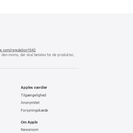
bner
t
ndue)
le.com/regulation1542
(åbner
 den moms, der skal betales for de produkter,
i
et
nyt
vindue)
Apples værdier
Tilgængelighed
Anonymitet
Forsyningskæde
Om Apple
Newsroom