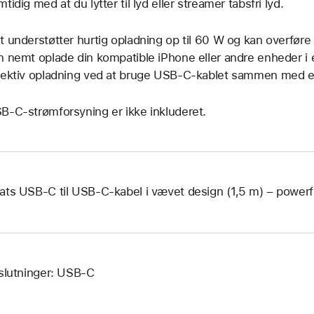
tidig med at du lytter til lyd eller streamer tabsfri lyd.
t understøtter hurtig opladning op til 60 W og kan overfør
n nemt oplade din kompatible iPhone eller andre enheder i e
fektiv opladning ved at bruge USB-C-kablet sammen med 
B-C-strømforsyning er ikke inkluderet.
ats USB‑C til USB‑C-kabel i vævet design (1,5 m) – powerf
lslutninger: USB‑C