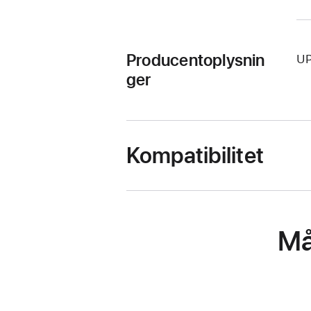
Producentoplysnin
UP
ger
Kompatibilitet
Må