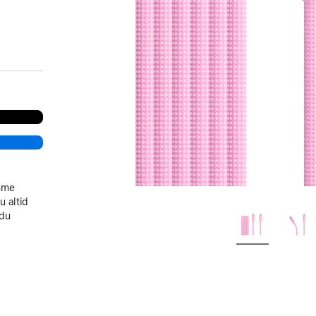
emme
u altid
 du