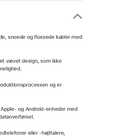
trede, snoede og flossede kabler med
 et vævet design, som ikke
melighed.
 produktionsprocessen og er
le Apple- og Android-enheder med
dataoverførsel.
elefoner eller -højttalere,