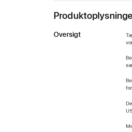
Produktoplysninge
Oversigt
Ta
vo
Be
sa
Be
fo
De
US
Me