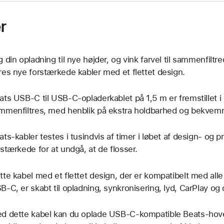
r
g din opladning til nye højder, og vink farvel til sammenfil
res nye forstærkede kabler med et flettet design.
ats USB-C til USB-C-opladerkablet på 1,5 m er fremstillet i
mmenfiltres, med henblik på ekstra holdbarhed og bekvem
ats-kabler testes i tusindvis af timer i løbet af design- og
rstærkede for at undgå, at de flosser.
tte kabel med et flettet design, der er kompatibelt med al
B-C, er skabt til opladning, synkronisering, lyd, CarPlay og 
d dette kabel kan du oplade USB-C-kompatible Beats-hovedt