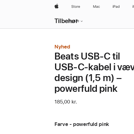
Apple
Store
Mac
iPad
Lokal
Tilbehør
navigation
Se alle
–
åbn
menu
Nyhed
Beats USB‑C til
USB‑C-kabel i væv
design (1,5 m) –
powerfuld pink
185,00 kr.
Farve - powerfuld pink