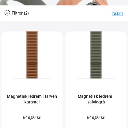
Filtrer (2)
Nulstil
-
Fil
Close
Filtrer
Magnetisk ledrem i farven
Magnetisk ledrem i
karamel
salviegrå
849,00 kr.
849,00 kr.