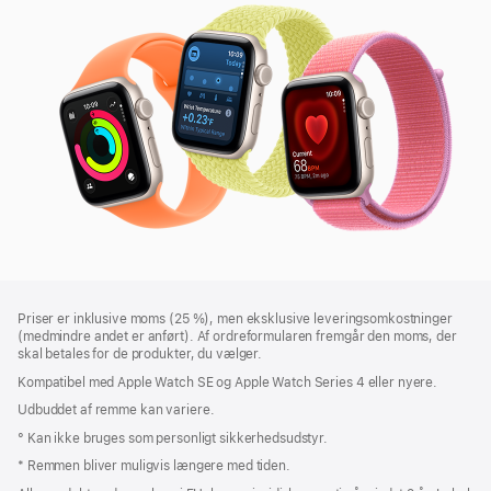
SE
3
Bundtekst
fodnoter
Priser er inklusive moms (25 %), men eksklusive leveringsomkostninger
(medmindre andet er anført). Af ordreformularen fremgår den moms, der
skal betales for de produkter, du vælger.
Kompatibel med Apple Watch SE og Apple Watch Series 4 eller nyere.
Udbuddet af remme kan variere.
° Kan ikke bruges som personligt sikkerhedsudstyr.
* Remmen bliver muligvis længere med tiden.