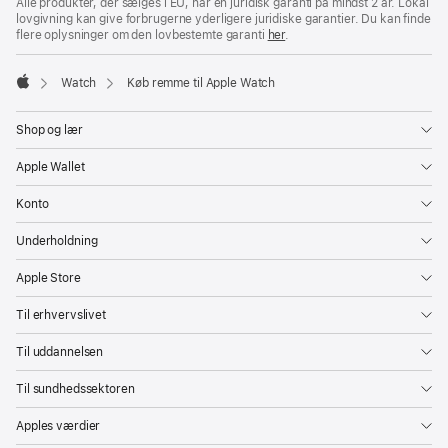
Alle produkter, der sælges i EU, har en juridisk garanti på mindst 2 år. Lokal
lovgivning kan give forbrugerne yderligere juridiske garantier. Du kan finde
flere oplysninger om den lovbestemte garanti
her
.
Watch
Køb remme til Apple Watch
Apple
Shop og lær
Apple Wallet
Konto
Underholdning
Apple Store
Til erhvervslivet
Til uddannelsen
Til sundhedssektoren
Apples værdier