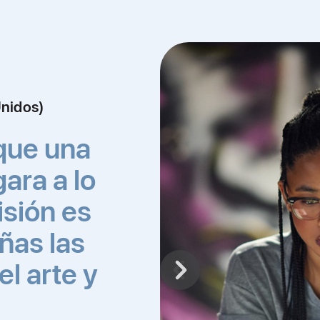
Unidos)
que una
gara a lo
isión es
iñas las
el arte y