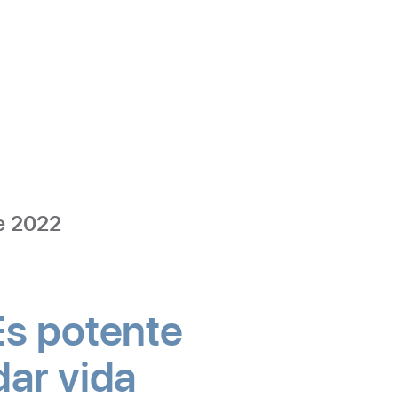
-
Interpretación
de 2022
musical
 Es potente
dar vida