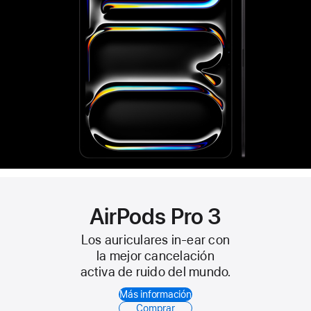
AirPods Pro 3
Los auriculares in-ear con
la mejor cancelación
activa de ruido del mundo.
Más información
Comprar