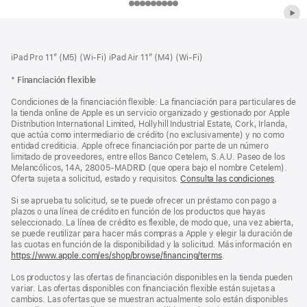
Elemento
Elemento
Elemento
Elemento
Elemento
Elemento
Elemento
Elemento
Elemento
Pie
{n}
{n}
{n}
{n}
{n}
{n}
{n}
{n}
{n}
de
1
2
3
4
5
6
7
8
9
página
de
iPad Pro 11” (M5) (Wi-Fi)
iPad Air 11” (M4) (Wi‑Fi)
-
-
-
-
-
-
-
-
-
Apple
Ted
Dink
Lucky
Ciclos
Silo
Sugar
Cape
Margo
La
*
Financiación flexible
Lasso
Fear
tiene
maldición
Condiciones de la financiación flexible: La financiación para particulares de
problemas
de
la tienda online de Apple es un servicio organizado y gestionado por Apple
Distribution International Limited, Hollyhill Industrial Estate, Cork, Irlanda,
de
Widow's
que actúa como intermediario de crédito (no exclusivamente) y no como
dinero
Bay
entidad crediticia. Apple ofrece financiación por parte de un número
limitado de proveedores, entre ellos Banco Cetelem, S.A.U. Paseo de los
Melancólicos, 14A, 28005-MADRID (que opera bajo el nombre Cetelem).
Oferta sujeta a solicitud, estado y requisitos.
Consulta las condiciones
.
Si se aprueba tu solicitud, se te puede ofrecer un préstamo con pago a
plazos o una línea de crédito en función de los productos que hayas
seleccionado. La línea de crédito es flexible, de modo que, una vez abierta,
se puede reutilizar para hacer más compras a Apple y elegir la duración de
las cuotas en función de la disponibilidad y la solicitud. Más información en
https://www.apple.com/es/shop/browse/financing/terms
.
Los productos y las ofertas de financiación disponibles en la tienda pueden
variar. Las ofertas disponibles con financiación flexible están sujetas a
cambios. Las ofertas que se muestran actualmente solo están disponibles