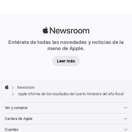
Apple
Newsroom
Entérate de todas las novedades y noticias de la
mano de Apple.
Leer más
Apple
Footer

Newsroom
Apple
Apple informa de los resultados del cuarto trimestre del año fiscal
Ver y comprar
Cartera de Apple
Cuentas