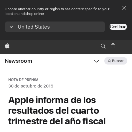
Choose another country or region to see content specific to your
location and shop online.
United States
Continue
Apple
Newsroom
Buscar
Open
Newsroom
navigation
NOTA DE PRENSA
30 de octubre de 2019
Apple informa de los
resultados del cuarto
trimestre del año fiscal