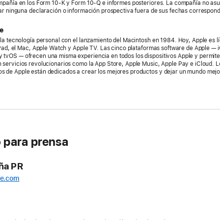
ompañía en los Form 10-K y Form 10-Q e informes posteriores. La compañía no as
ar ninguna declaración o información prospectiva fuera de sus fechas correspond
e
la tecnología personal con el lanzamiento del Macintosh en 1984. Hoy, Apple es l
iPad, el Mac, Apple Watch y Apple TV. Las cinco plataformas software de Apple — 
tvOS — ofrecen una misma experiencia en todos los dispositivos Apple y permiten
servicios revolucionarios como la App Store, Apple Music, Apple Pay e iCloud. 
 de Apple están dedicados a crear los mejores productos y dejar un mundo mejo
 para prensa
ña PR
le.com