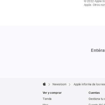
© 2022 Apple In
Apple. Otros no
Entéra
Apple
Footer

Newsroom
Apple informa de los res
Apple
Ver y comprar
Cuentas
Tienda
Gestiona tu 
Mac
Cuenta del A