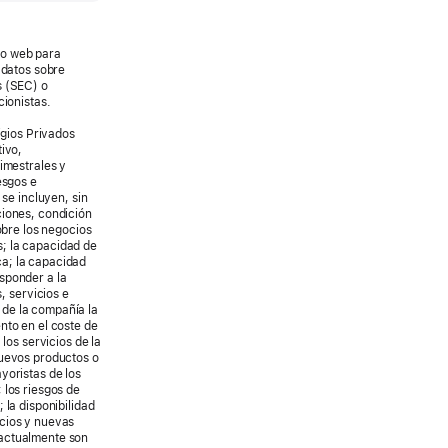
tio web para
 datos sobre
s (SEC) o
cionistas.
igios Privados
ivo,
imestrales y
esgos e
 se incluyen, sin
ciones, condición
obre los negocios
; la capacidad de
ca; la capacidad
sponder a la
 servicios e
 de la compañía la
nto en el coste de
los servicios de la
nuevos productos o
yoristas de los
 los riesgos de
 la disponibilidad
icios y nuevas
 actualmente son