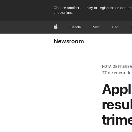
Choose another country or region to see content
shop online.
Apple
Tienda
Mac
iPad
Newsroom
NOTA DE PRENS
27 de enero de
Appl
resu
trim