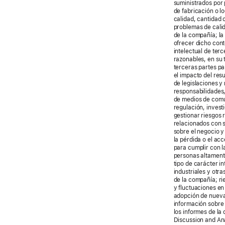
suministrados por 
de fabricación o l
calidad, cantidad 
problemas de calid
de la compañía; la
ofrecer dicho con
intelectual de ter
razonables, en su 
terceras partes pa
el impacto del res
de legislaciones y
responsabilidades,
de medios de comun
regulación, invest
gestionar riesgos 
relacionados con s
sobre el negocio y
la pérdida o el ac
para cumplir con l
personas altamente
tipo de carácter i
industriales y otr
de la compañía; ri
y fluctuaciones en
adopción de nueva 
información sobre 
los informes de l
Discussion and Ana