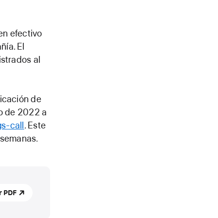
en efectivo
ía. El
istrados al
nicación de
ro de 2022 a
s-call
. Este
 semanas.
r PDF