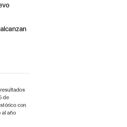
uevo
 alcanzan
 resultados
5 de
stórico con
 al año