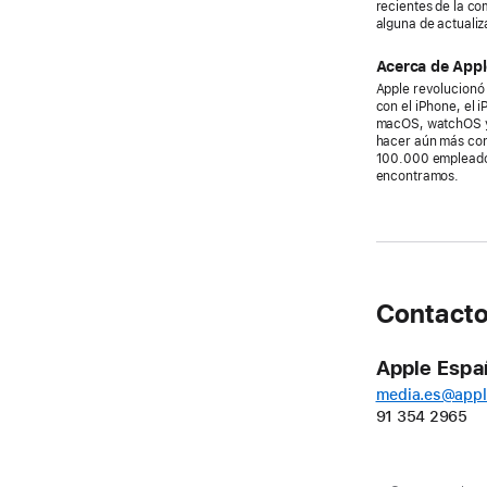
recientes de la c
alguna de actualiz
Acerca de Appl
Apple revolucionó 
con el iPhone, el 
macOS, watchOS y 
hacer aún más con 
100.000 empleados
encontramos.
Contacto
Apple Espa
media.es@app
91 354 2965