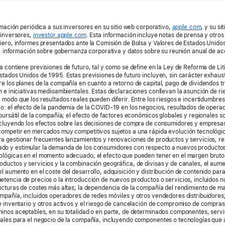
ormación periódica a sus inversores en su sitio web corporativo,
apple.com
, y su si
 inversores,
investor.apple.com
. Esta información incluye notas de prensa y otros
iero, informes presentados ante la Comisión de Bolsa y Valores de Estados Unido
la, información sobre gobernanza corporativa y datos sobre su reunión anual de ac
a contiene previsiones de futuro, tal y como se define en la Ley de Reforma de Lit
stados Unidos de 1995. Estas previsiones de futuro incluyen, sin carácter exhaust
e los planes de la compañía en cuanto a retorno de capital, pago de dividendos tr
n e iniciativas medioambientales. Estas declaraciones conllevan la asunción de ri
 modo que los resultados reales pueden diferir. Entre los riesgos e incertidumbres
o: el efecto de la pandemia de la COVID-19 en los negocios, resultados de opera
 bursátil de la compañía; el efecto de factores económicos globales y regionales s
ncluyendo los efectos sobre las decisiones de compra de consumidores y empresas
competir en mercados muy competitivos sujetos a una rápida evolución tecnológi
a gestionar frecuentes lanzamientos y renovaciones de productos y servicios, re
o y estimular la demanda de los consumidores con respecto a nuevos productos,
ológicas en el momento adecuado; el efecto que pueden tener en el margen bruto
ductos y servicios y la combinación geográfica, de divisas y de canales, el aume
l aumento en el coste del desarrollo, adquisición y distribución de contenido para 
tencia de precios o la introducción de nuevos productos o servicios, incluidos 
ucturas de costes más altas; la dependencia de la compañía del rendimiento de ma
mpañía, incluidos operadores de redes móviles y otros vendedores distribuidores;
e inventario y otros activos y el riesgo de cancelación de compromiso de compras;
inos aceptables, en su totalidad o en parte, de determinados componentes, serv
iales para el negocio de la compañía, incluyendo componentes o tecnologías que