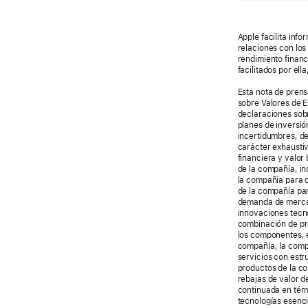
Apple facilita inf
relaciones con los
rendimiento financ
facilitados por el
Esta nota de prens
sobre Valores de E
declaraciones sobr
planes de inversió
incertidumbres, de
carácter exhaustiv
financiera y valor
de la compañía, i
la compañía para 
de la compañía par
demanda de mercad
innovaciones tecn
combinación de pro
los componentes, e
compañía, la compe
servicios con estr
productos de la co
rebajas de valor d
continuada en térm
tecnologías esenc