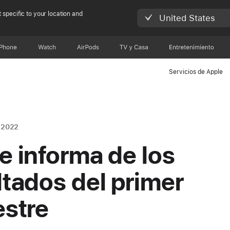
 specific to your location and
United States
iPhone
Watch
AirPods
TV y Casa
Entretenimiento
Servicios de Apple
A
 2022
e informa de los
ltados del primer
estre