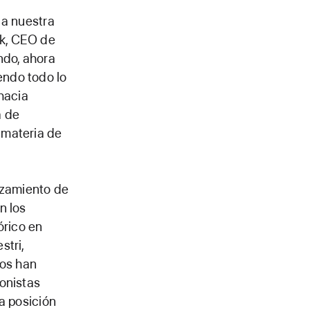
 a nuestra
ok, CEO de
ndo, ahora
endo todo lo
hacia
a de
 materia de
nzamiento de
n los
órico en
stri,
nos han
onistas
a posición