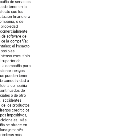
pañía de servicios
uede tener en la
efecto que los
utación financiera
compañía, o de
 propiedad
s comercialmente
s de software de
s de la compañía;
ntales; el impacto
 posibles
intenso escrutinio
l superior de
e la compañía para
stionar riesgos
que pueden tener
de conectividad o
d de la compañía
 continuados de
ciales o de otro
a, accidentes
a de los productos
iesgos crediticios
ipos impositivos,
adicionales. Más
ñía se ofrece en
«Management's
eriódicas más