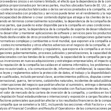
proveedores únicos o en número limitado; el efecto que la dependencia de la com
ogística proporcionados por terceras partes, muchos ubicados fuera de EE. UU., p
o coste de los productos fabricados o de los servicios prestados a la compañía; el 
ad relacionados con productos y servicios puede tener en el rendimiento y la rep
 incapacidad de obtener o crear contenido digital que atraiga a los clientes de la 
tenido en términos comercialmente razonables; la dependencia de la compañía de
ceras partes, que puede no estar disponible para la compañía en unas condicione
totalidad o en parte; la dependencia de la compañía de soporte de desarrolladore
ra desarrollar y mantener aplicaciones de software y servicios para los producto
ultado desfavorable de otros procedimientos legales o investigaciones gubername
 normativas complejas y cambiantes a nivel mundial, que exponen a la compañía a
 costes incrementados y otros efectos adversos en el negocio de la compañía; el 
icación y de carácter político y regulatorio, que expone a la compañía a un nive
igaciones gubernamentales, procesos judiciales y penalizaciones; la capacidad d
relacionados con las tiendas de la compañía; la capacidad de la compañía para ge
us inversiones en nuevas adquisiciones y estrategias empresariales; el impacto 
 la reputación de la compañía las caídas en el sistema informático, los problemas 
ceso no autorizado a, o la comunicación de, información confidencial; la capacida
as leyes y reglamentos sobre la protección de datos; el trabajo y la disponibilidad
 cualificadas, incluido personal clave; acontecimientos políticos, disputas comer
nternacional, guerra, terrorismo, catástrofes naturales, incidentes de salud públic
as interrupciones del negocio que podrían afectar al suministro, entrega o demand
esgos financieros, incluyendo riesgos relacionados con fluctuaciones de divisas, r
 el valor de mercado de la cartera de inversión de la compañía; y cambios en los t
legislación fiscal estadounidense o internacional y exposición a cargas fiscales 
factores potenciales que podrían afectar a los resultados financieros de la compa
a compañía que se someten a la SEC, incluyendo las secciones «Risk Factors» y 
lysis of Financial Condition and Results of Operations» de las comunicaciones p