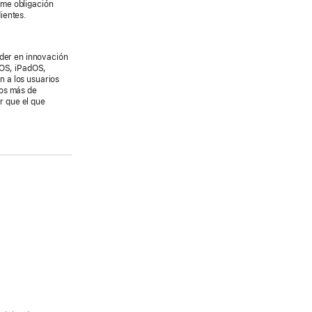
ume obligación
ientes.
íder en innovación
iOS, iPadOS,
 a los usuarios
Los más de
r que el que