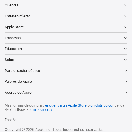
llegan
Cuentas
a
Entretenimiento
Apple
Arcade
Apple Store
con
Empresas
un
Educación
gran
evento
Salud
exclusivo
Para el sector público
y
por
Valores de Apple
tiempo
Acerca de Apple
limitado
a
Más formas de comprar:
encuentra un Apple Store
o
un distribuidor
cerca
partir
de ti.
O llama al
900 150 503
.
del
España
21
Copyright © 2026 Apple Inc. Todos los derechos reservados.
de