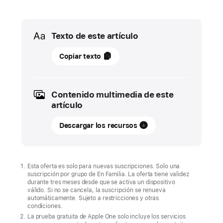
Media
Texto de este artículo
12
Copiar texto
de
mayo
de
Contenido multimedia de este
2026
artículo
NOVEDAD
Descargar los recursos
Un
evento
exclusivo
Esta oferta es solo para nuevas suscripciones. Solo una
suscripción por grupo de En Familia. La oferta tiene validez
de
durante tres meses desde que se activa un dispositivo
Bluey
válido. Si no se cancela, la suscripción se renueva
automáticamente. Sujeto a restricciones y otras
llega
condiciones.
a
La prueba gratuita de Apple One solo incluye los servicios