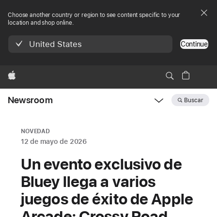
Choose another country or region to see content specific to your
location and shop online.
United States
Continue
Apple
Newsroom
Buscar
Open
Newsroom
navigation
NOVEDAD
12 de mayo de 2026
Un evento exclusivo de
Bluey llega a varios
juegos de éxito de Apple
Arcade: Crossy Road