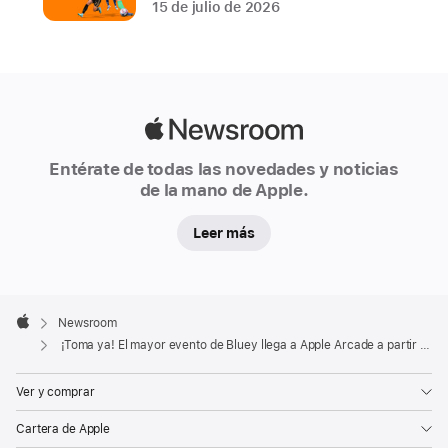
Coffee Inc 2+
15 de julio de 2026
y
FreeCell
Solitaire:
Card Game+
Apple
Los
Newsroom
adorables
Entérate de todas las novedades y noticias
de la mano de Apple.
personajes
de
Leer más
Bluey
,
serie
de
Apple
animación
Footer

Newsroom
Apple
ganadora
¡Toma ya! El mayor evento de Bluey llega a Apple Arcade a partir del 21 de mayo
de
un
Ver y comprar
premio
Cartera de Apple
Emmy,