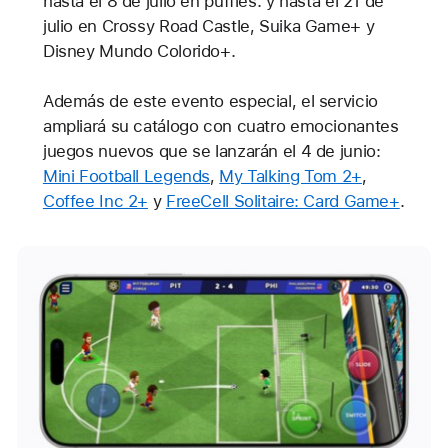
hasta el 8 de julio en puffies. y hasta el 21 de
julio en Crossy Road Castle, Suika Game+ y
Disney Mundo Colorido+.
Además de este evento especial, el servicio
ampliará su catálogo con cuatro emocionantes
juegos nuevos que se lanzarán el 4 de junio:
Mini Football Legends
,
My Talking Tom 2+
,
Coffee Inc 2+
y
FreeCell Solitaire: Card Game+
.