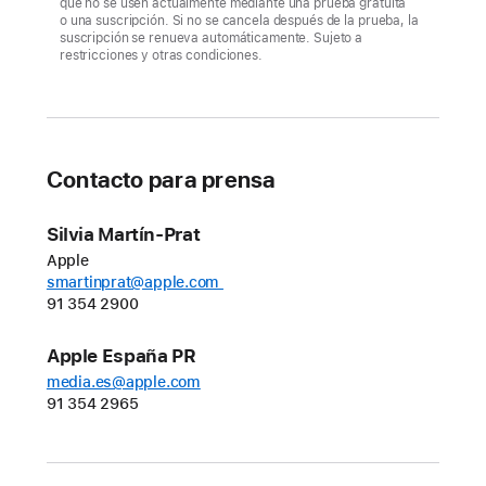
que no se usen actualmente mediante una prueba gratuita
varios
o una suscripción. Si no se cancela después de la prueba, la
juegos
suscripción se renueva automáticamente. Sujeto a
restricciones y otras condiciones.
de
éxito
de
Apple
Arcade:
Contacto para prensa
Crossy
Road
Silvia Martín-Prat
Castle,
Apple
stitch.,
smartinprat@apple.com
91 354 2900
puffies.,
Suika Game+
Apple España PR
y
media.es@apple.com
Disney Mundo
91 354 2965
Colorido+
La