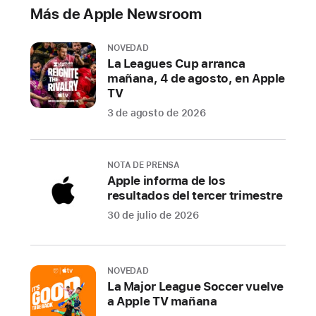
diversión
Más de Apple Newsroom
continúa
con
NOVEDAD
cuatro
La Leagues Cup arranca
nuevos
mañana, 4 de agosto, en Apple
juegos
TV
que
3 de agosto de 2026
llegarán
al
servicio
NOTA DE PRENSA
el
Apple informa de los
mes
resultados del tercer trimestre
que
30 de julio de 2026
viene:
Mini
Football
NOVEDAD
Legends,
La Major League Soccer vuelve
My Talking Tom 2+,
a Apple TV mañana