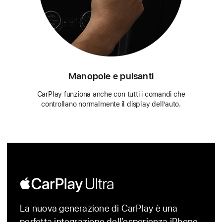
Manopole e pulsanti
CarPlay funziona anche con tutti i comandi che
controllano normalmente il display dell’auto.
Apple
CarPlay
La nuova generazione di CarPlay è una
perfetta integrazione dell’esperienza iPhone