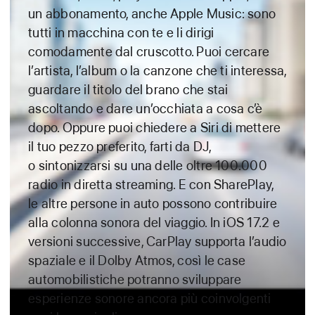
un abbonamento, anche Apple Music: sono
tutti in macchina con te e li dirigi
comodamente dal cruscotto. Puoi cercare
l’artista, l’album o la canzone che ti interessa,
guardare il titolo del brano che stai
ascoltando e dare un’occhiata a cosa c’è
dopo. Oppure puoi chiedere a Siri di mettere
il tuo pezzo preferito, farti da DJ,
o sintonizzarsi su una delle oltre 100.000
radio in diretta streaming.
E con SharePlay,
le altre persone in auto possono contribuire
alla colonna sonora del viaggio. In iOS 17.2 e
versioni successive, CarPlay supporta l’audio
spaziale e il Dolby Atmos, così le case
automobilistiche potranno sviluppare
esperienze sonore ancora più coinvolgenti