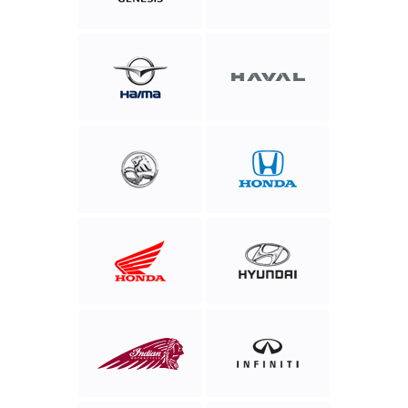
Haima
Haval
Holden
Honda
Honda
Hyundai
Motor
Indian
infiniti
Motorcycle