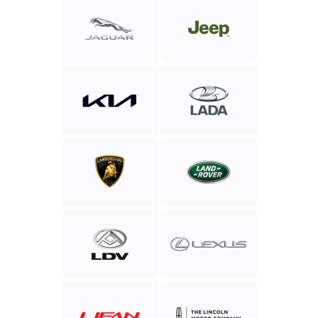
Jaguar
Jeep
Kia
LADA
Lamborghini
Land
Rover
LDV
Lexus