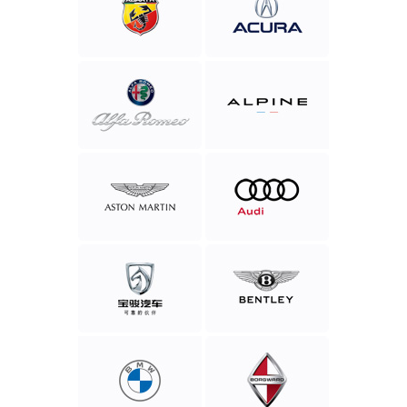
Abarth
Acura
Alfa
Alpine
Romeo
Aston
Audi
Martin
Baojun
Bentley
Motor
BMW
Borgward