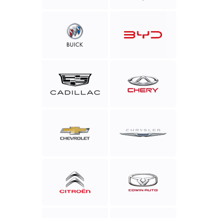
Buick
BYD
Cadillac
Chery
Chevrolet
Chrysler
Citroen
Cowin