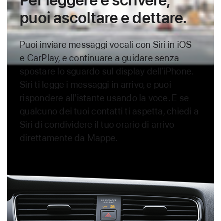
puoi ascoltare e dettare.
Puoi inviare messaggi vocali con Siri in iOS
e CarPlay, e continuare a guidare senza
spostare lo sguardo sul display dell’iPhone.
Siri ti legge i messaggi in arrivo, e puoi
rispondere all’istante usando la voce. E se
qualcuno dei tuoi contatti ti aspetta, chiedi a
Siri di condividere il tuo orario di arrivo
direttamente da Mappe.