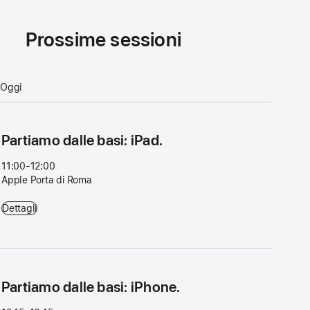
Prossime sessioni
Oggi
Partiamo dalle basi: iPad.
11:00-12:00
Apple Porta di Roma
Partiamo dalle basi: iPad. - 11:00-12:00 - Apple Porta di Roma
Dettagli
Partiamo dalle basi: iPhone.