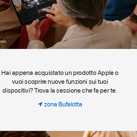
Scrivi una riga di codice, disegna o esplora nuove
tecniche fotografiche. Trova la sessione ideale
per imparare, sperimentare e fare cose che non
immagini con i prodotti che ami.
day
renota
iPad
iPhone
Apple
na
Intelligence
ple
essione
er
Hai appena acquistato un prodotto Apple o
Today
vuoi scoprire nuove funzioni sui tuoi
uo
dispositivi? Trova la sessione che fa per te.
ruppo.
at
zona Bufalotta
Apple