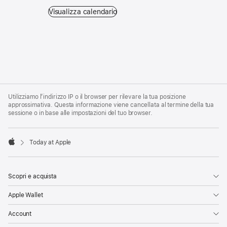
Visualizza calendario - Guarda tutte le sessioni in pro
Visualizza calendario
Apple
Footer
Utilizziamo l’indirizzo IP o il browser per rilevare la tua posizione
approssimativa. Questa informazione viene cancellata al termine della tua
sessione o in base alle impostazioni del tuo browser.
Today at Apple
Apple
Scopri e acquista
Apple Wallet
Account