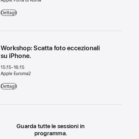
Partiamo dalle basi: Mac - 15:00-16:00 - Apple Porta di Roma
Dettagli
Workshop: Scatta foto eccezionali
su iPhone.
15:15-16:15
Apple Euroma2
Workshop: Scatta foto eccezionali su iPhone. - 15:15-16:15 - Apple 
Dettagli
Guarda tutte le sessioni in
programma.