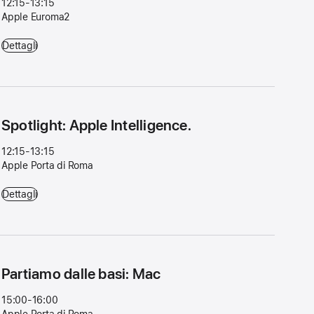
12:15-13:15
Apple Euroma2
Partiamo dalle basi: iPhone. - 12:15-13:15 - Apple Euroma2
Dettagli
Spotlight: Apple Intelligence.
12:15-13:15
Apple Porta di Roma
Spotlight: Apple Intelligence. - 12:15-13:15 - Apple Porta di Roma
Dettagli
Partiamo dalle basi: Mac
15:00-16:00
Apple Porta di Roma