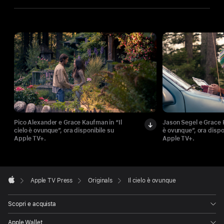
Pico Alexander e Grace Kaufman in “Il
Jason Segel e Grace K
cielo è ovunque”, ora disponibile su
è ovunque”, ora dispo
Apple TV+.
Apple TV+.
Apple
Footer

Apple TV Press
Originals
Il cielo è ovunque
Apple
Scopri e acquista
Apple Wallet