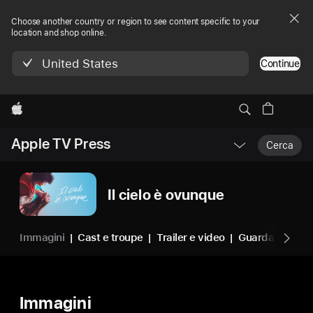
Choose another country or region to see content specific to your
location and shop online.
United States
Continue
Apple
Apri
Apple TV Press
Menu
Cerca
Navigazione
locale
Il cielo è ovunque
Immagini
Cast e troupe
Trailer e video
Guarda su App
Immagini