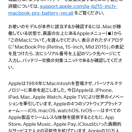
詳細については、
support.apple.com/ja-jp/15-inch-
macbook-pro-battery-recall
をご覧ください。
お使いのモデルが本件に該当するか確認するには、Macが稼
働している状態で、画面の左上にあるAppleメニュー（）から
「このMacについて」を選んでください。表示されたダイアログ
に「MacBook Pro (Retina, 15-inch, Mid 2015)」の表記
を見つけたら、次にシリアル番号を上記のリンク先ページにて
入力し、バッテリー交換の対象ユニットであるか確認してくださ
い。
Appleは1984年にMacintoshを登場させ、パーソナルテク
ノロジーに革命を起こしました。今日Appleは、iPhone、
iPad、Mac、Apple Watch、Apple TVにより世界のイノベー
ションを牽引しています。Appleの4つのソフトウェアプラットフ
ォーム――iOS、macOS、watchOS、tvOS――はすべての
Apple製品でシームレスな体験を提供するとともに、App
Store、Apple Music、Apple Pay、iCloudといった画期的
なサービスで人々の可能性を拡げています。Appleの10万人