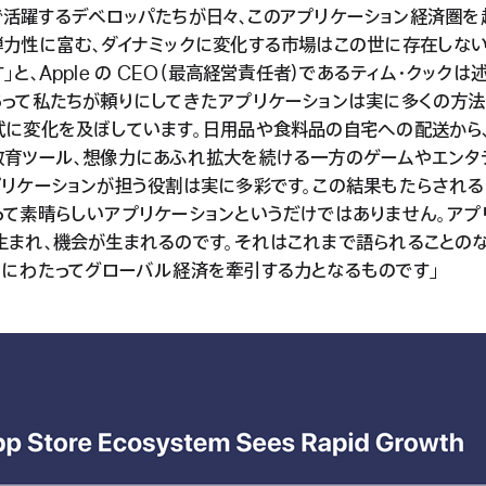
oreで活躍するデベロッパたちが日々、このアプリケーション経済圏
弾力性に富む、ダイナミックに変化する市場はこの世に存在しな
」と、Apple の CEO（最高経営責任者）であるティム・クックは
あって私たちが頼りにしてきたアプリケーションは実に多くの方
式に変化を及ぼしています。日用品や食料品の自宅への配送から
教育ツール、想像力にあふれ拡大を続ける一方のゲームやエンタ
プリケーションが担う役割は実に多彩です。この結果もたらされる
って素晴らしいアプリケーションというだけではありません。アプ
生まれ、機会が生まれるのです。それはこれまで語られることの
きにわたってグローバル経済を牽引する力となるものです」