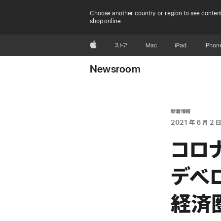
Choose another country or region to see content
shop online.
Apple
ストア
Mac
iPad
iPhon
Newsroom
新着情報
2021 年 6 月 2 日
コロ
デベロ
経済