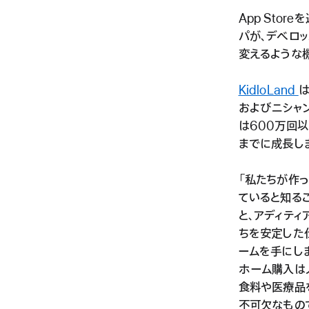
App Sto
パが、デベロ
変えるような
KidloLand
は
およびニシャン
は600万回
までに成長し
「私たちが作
ていると知るこ
と、アディティ
ちを安定した
ームを手にし
ホーム購入は
食料や医療品
不可欠なもの