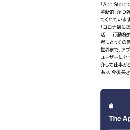
「App St
革新的、かつ
てくれています
「コロナ禍に
活──行動様
者にとっての
世界まで、ア
ユーザーにと
介して仕事が
あり、今後長