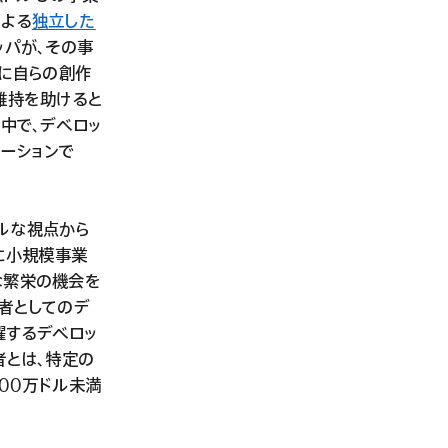
による
独立した
ッパが、その事
に自らの創作
維持を助けると
う中で、デベロッ
ーションで
グローバルな視点から
うに小規模事業
な繁栄の機会を
者としてのデ
活躍するデベロッ
者とは、特定の
00万ドル未満