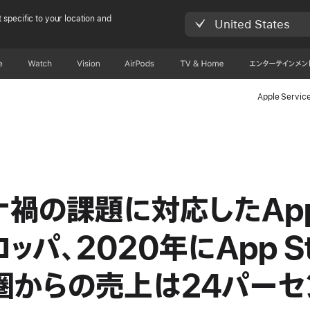
 specific to your location and
United States
e
Watch
Vision
AirPods
TV & Home
エンターテインメン
Apple Servic
ナ禍の課題に対応したApp
ッパ、2020年にApp St
圏からの売上は24パーセ