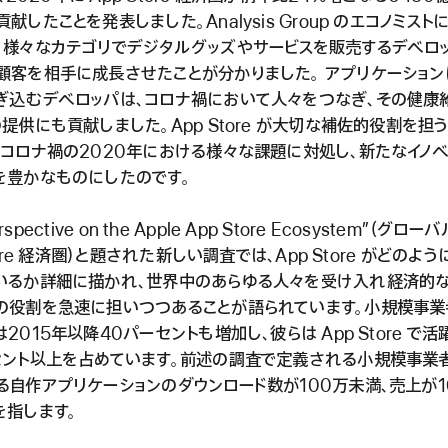
献したことを発表しました。Analysis Group のエコノミスト
、様々なカテゴリでデジタルグッズやサービスを販売するデベロ
顧客を相手に成長させたことが分かりました。 アプリケーション
ぎ込むデベロッパは、コロナ禍において人々をつなぎ、その健康
提供にも貢献しました。App Store が大切な補佐的役割を担
、コロナ禍の2020年における様々な課題に対処し、新たなイノベ
を豊かなものにしたのです。
Perspective on the Apple App Store Ecosystem”（
tore 経済圏）と題された新しい調査では、App Store がどのよ
いるか詳細に描かれ、世界中のあらゆる人々を受け入れ経済的
の役割を急速に担いつつあることが語られています。小規模事業
2015年以降40パーセントも増加し、彼らは App Store で
セント以上を占めています。前述の調査で定義される小規模事業
る自作アプリケーションのダウンロード数が100万未満、売上が1
を指します。