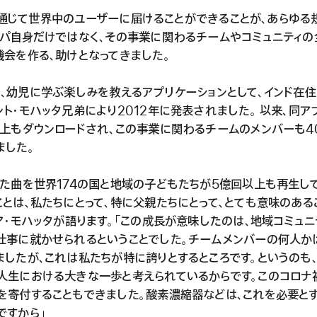
reを通じて世界中のユーザーに届けることができることが、あらゆ
ッパ自身だけではなく、その事業に関わるチームやコミュニティの
機会を作る、助けとなってきました。
、幼児に学ぶ楽しみを教えるアプリケーションとして、インド在住
ト・モハッタ兄弟により2012年に発表されました。 以来、同ア
以上もダウンロードされ、この事業に関わるチームのメンバーも4
ました。
った曲を世界174の国と地域の子どもたちが5億回以上も再生し
とは、私たちにとって、特に父親たちにとって、とても意味のある
ア・モハッタが語ります。「この成長が意味したのは、地域コミュ
仕事に就かせられるということでした。チームメンバーの何人か
ましたが、これは私たちが特に誇りとするところです。というのも、
人生における大きな一歩と考えられているからです。このコロナ
を寄付することもできました。酸素濃縮器などは、これを必要と
ですから」