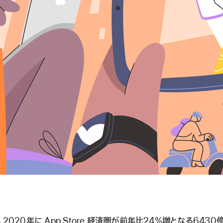
日、2020年に App Store 経済圏が前年比24%増となる643