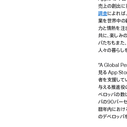
売上の創出に貢
調査
によれば
業を世界中の
力と情熱を注
共に、楽しみの
パたちもまた
人々の暮らし
“A Global 
見る App S
者を支援して
与える推進役
ベロッパの数は
パの90パー
暦年内におけ
のデベロッパ