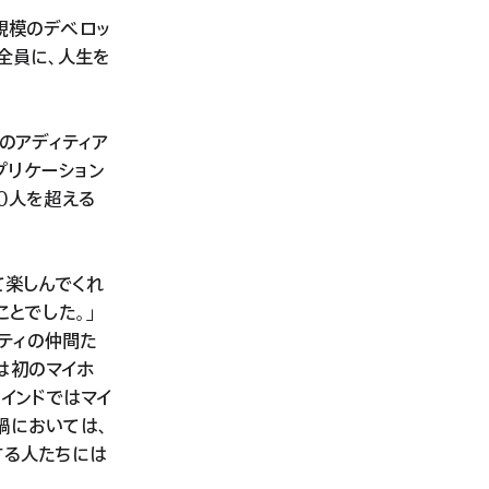
る規模のデベロッ
全員に、人生を
のアディティア
プリケーション
0人を超える
て楽しんでくれ
ことでした。」
ニティの仲間た
は初のマイホ
インドではマイ
禍においては、
する人たちには