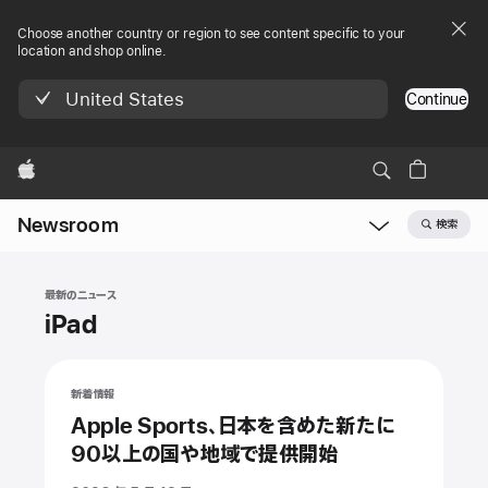
Choose another country or region to see content specific to your
location and shop online.
United States
Continue
Apple
Newsroom
検索
Open
Newsroom
navigation
最新のニュース
iPad
新着情報
Apple Sports、日本を含めた新たに
90以上の国や地域で提供開始