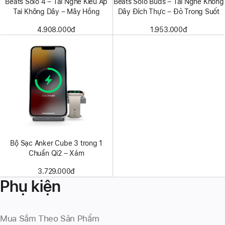
Beats Solo 4 – Tai Nghe Kiểu Áp
Beats Solo Buds – Tai Nghe Không
Tai Không Dây – Mây Hồng
Dây Đích Thực – Đỏ Trong Suốt
4.908.000đ
1.953.000đ
Bộ Sạc Anker Cube 3 trong 1
Chuẩn Qi2 – Xám
3.729.000đ
Phụ kiện
Mua Sắm Theo Sản Phẩm