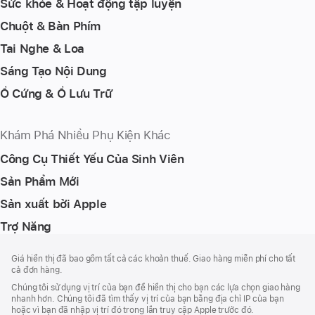
Sức khỏe & Hoạt động tập luyện
Chuột & Bàn Phím
Tai Nghe & Loa
Sáng Tạo Nội Dung
Ổ Cứng & Ổ Lưu Trữ
Khám Phá Nhiều Phụ Kiện Khác
Công Cụ Thiết Yếu Của Sinh Viên
Sản Phẩm Mới
Sản xuất bởi Apple
Trợ Năng
Chú
chú
Giá hiển thị đã bao gồm tất cả các khoản thuế. Giao hàng miễn phí cho tất
thích
Thích
cả đơn hàng.
Chân
Chúng tôi sử dụng vị trí của bạn để hiển thị cho bạn các lựa chọn giao hàng
Trang
nhanh hơn. Chúng tôi đã tìm thấy vị trí của bạn bằng địa chỉ IP của bạn
hoặc vì bạn đã nhập vị trí đó trong lần truy cập Apple trước đó.