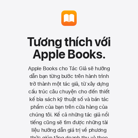
thể xem bản đọc thử miễn phí của các
lưu trên iBooks đều có trên tab thư viện
bị của mình, hãy sử dụng chức năng tìm
sách điện tử khi bạn tìm sách.
trong Apple Books của bạn.
kiếm hoặc vào App Store tìm Apple Books.
Tương thích với
Apple Books.
Apple Books cho Tác Giả sẽ hướng
dẫn bạn từng bước trên hành trình
trở thành một tác giả, từ xây dựng
cấu trúc câu chuyện cho đến thiết
kế bìa sách kỹ thuật số và bán tác
phẩm của bạn trên cửa hàng của
chúng tôi. Kể cả những tác giả nổi
tiếng cũng sẽ tìm được những tài
liệu hướng dẫn giá trị về phương
thức giúp tăng doanh thu và theo