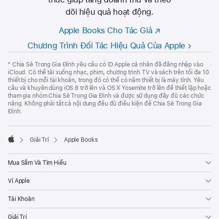
dõi hiệu quả hoạt động.
Apple Books Cho Tác Giả
Chương Trình Đối Tác Hiệu Quả Của Apple
Chú
Thích
*
Chia Sẻ Trong Gia Đình yêu cầu có ID Apple cá nhân đã đăng nhập vào
Của
iCloud. Có thể tải xuống nhạc, phim, chương trình TV và sách trên tối đa 10
Apple
thiết bị cho mỗi tài khoản, trong đó có thể có năm thiết bị là máy tính. Yêu
cầu và khuyên dùng iOS 8 trở lên và OS X Yosemite trở lên để thiết lập hoặc
tham gia nhóm Chia Sẻ Trong Gia Đình và được sử dụng đầy đủ các chức
năng. Không phải tất cả nội dung đều đủ điều kiện để Chia Sẻ Trong Gia
Đình.

Giải Trí
Apple Books
Apple
Mua Sắm Và Tìm Hiểu
Ví Apple
Tài Khoản
Giải Trí