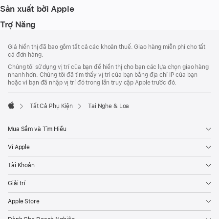
Sản xuất bởi Apple
Trợ Năng
Chú
chú
Giá hiển thị đã bao gồm tất cả các khoản thuế. Giao hàng miễn phí cho tất
thích
Thích
cả đơn hàng.
Chân
Chúng tôi sử dụng vị trí của bạn để hiển thị cho bạn các lựa chọn giao hàng
Trang
nhanh hơn. Chúng tôi đã tìm thấy vị trí của bạn bằng địa chỉ IP của bạn
hoặc vì bạn đã nhập vị trí đó trong lần truy cập Apple trước đó.
Tất Cả Phụ Kiện
Tai Nghe & Loa
Apple
Mua Sắm và Tìm Hiểu
Ví Apple
Tài Khoản
Giải trí
Apple Store