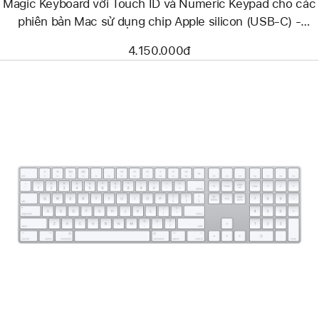
Magic Keyboard với Touch ID và Numeric Keypad cho các
Mac
sử
phiên bản Mac sử dụng chip Apple silicon (USB‑C) -
dụng
Tiếng Anh (Mỹ) - Phím Trắng
chip
4.150.000đ
Apple
silicon
(USB‑C)
-
Tiếng Anh (Mỹ)
-
Phím Trắng
Trước
Hình
ảnh
-
Magic
Keyboard
với
Numeric
Keypad
-
Tiếng