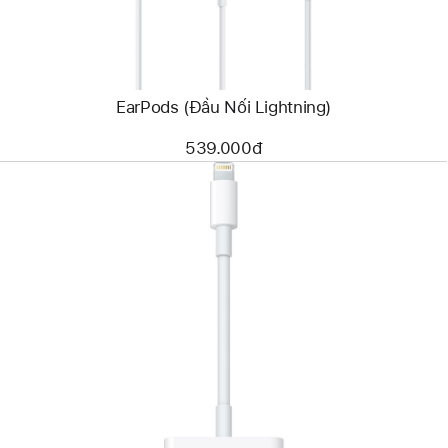
EarPods (Đầu Nối Lightning)
539.000đ
Trước
Hình
ảnh
-
Cáp
Chuyển
Đổi