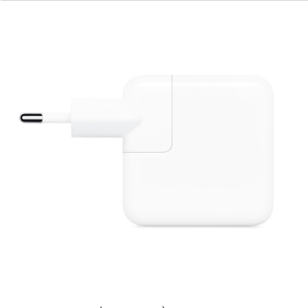
Trước
Hình
ảnh
-
Bộ
Tiếp
Hợp
Nguồn
USB-
C
30W