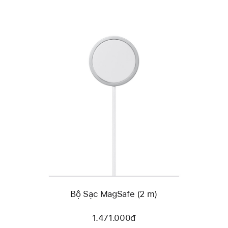
Trước
Hình
ảnh
-
Bộ
Sạc
MagSafe
(2 m)
Bộ Sạc MagSafe (2 m)
1.471.000đ