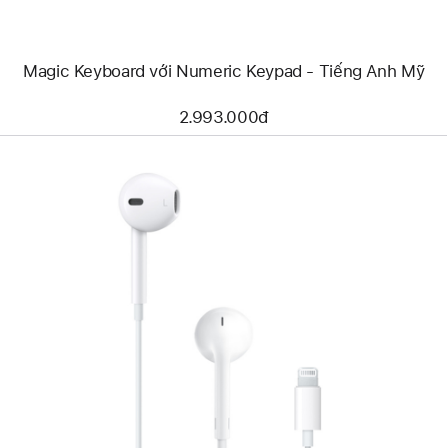
Anh
Mỹ
Magic Keyboard với Numeric Keypad - Tiếng Anh Mỹ
2.993.000đ
Trước
Hình
ảnh
-
EarPods
(Đầu
Nối
Lightning)