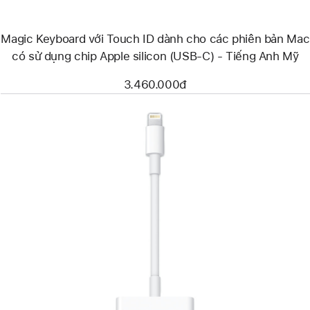
các
phiên
bản
Magic Keyboard với Touch ID dành cho các phiên bản Mac
Mac
có
có sử dụng chip Apple silicon (USB-C) - Tiếng Anh Mỹ
sử
dụng
3.460.000đ
chip
Apple
silicon
(USB-
C)
-
Tiếng
Anh
Mỹ
Trước
Hình
ảnh
-
Cáp
Chuyển
Đổi
Lightning