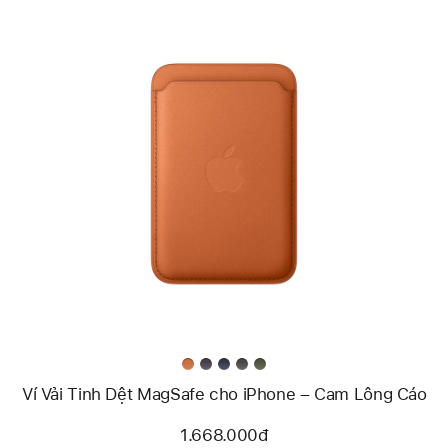
Trước
Hình
ảnh
-
Ví
Vải
Tinh
Dệt
MagSafe
cho
iPhone
–
Cam
Lông
Cáo
Ví Vải Tinh Dệt MagSafe cho iPhone – Cam Lông Cáo
1.668.000đ