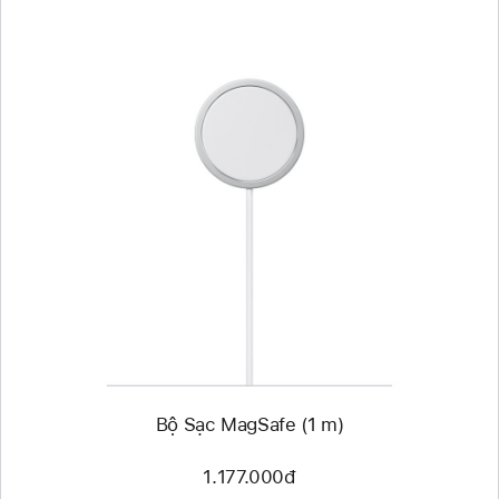
Trước
Hình
ảnh
-
Bộ
Sạc
MagSafe
(1 m)
Bộ Sạc MagSafe (1 m)
1.177.000đ