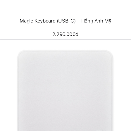
Mỹ
Magic Keyboard (USB-C) - Tiếng Anh Mỹ
2.296.000đ
Trước
Hình
ảnh
-
Khăn
Lau
Màn
Hình