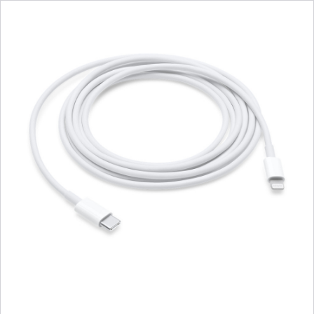
Trước
Hình
ảnh
-
Cáp
USB-
C
sang
Lightning
(2m)