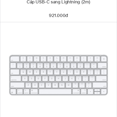
Cáp USB-C sang Lightning (2m)
921.000đ
Trước
Hình
ảnh
-
Magic
Keyboard
(USB-
C)
-
Tiếng
Anh