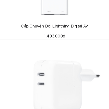
Digital
AV
Cáp Chuyển Đổi Lightning Digital AV
1.403.000đ
Trước
Hình
ảnh
-
Bộ
Tiếp
Hợp