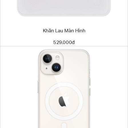
Khăn Lau Màn Hình
529.000đ
Trước
Hình
ảnh
-
Ốp
Lưng
Trong