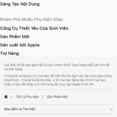
Sáng Tạo Nội Dung
Khám Phá Nhiều Phụ Kiện Khác
Công Cụ Thiết Yếu Của Sinh Viên
Sản Phẩm Mới
Sản xuất bởi Apple
Trợ Năng
Chú
chú
Giá hiển thị đã bao gồm tất cả các khoản thuế. Giao hàng miễn phí cho tất
thích
Thích
cả đơn hàng.
Chân
Chúng tôi sử dụng vị trí của bạn để hiển thị cho bạn các lựa chọn giao hàng
Trang
nhanh hơn. Chúng tôi đã tìm thấy vị trí của bạn bằng địa chỉ IP của bạn
hoặc vì bạn đã nhập vị trí đó trong lần truy cập Apple trước đó.
Tất Cả Phụ Kiện
Sản Phẩm Mới
Apple
Mua Sắm và Tìm Hiểu