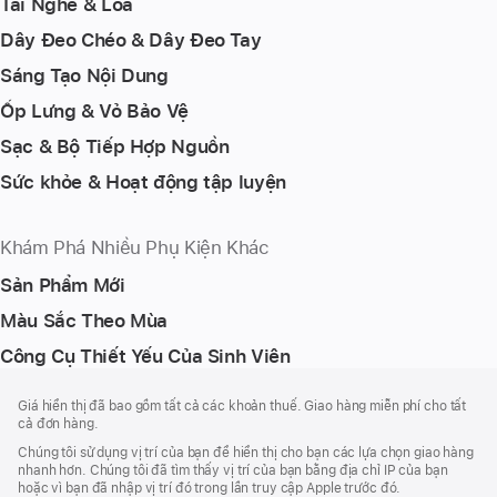
Tai Nghe & Loa
Dây Đeo Chéo & Dây Đeo Tay
Sáng Tạo Nội Dung
Ốp Lưng & Vỏ Bảo Vệ
Sạc & Bộ Tiếp Hợp Nguồn
Sức khỏe & Hoạt động tập luyện
Khám Phá Nhiều Phụ Kiện Khác
Sản Phẩm Mới
Màu Sắc Theo Mùa
Công Cụ Thiết Yếu Của Sinh Viên
Chú
chú
Giá hiển thị đã bao gồm tất cả các khoản thuế. Giao hàng miễn phí cho tất
thích
Thích
cả đơn hàng.
Chân
Chúng tôi sử dụng vị trí của bạn để hiển thị cho bạn các lựa chọn giao hàng
Trang
nhanh hơn. Chúng tôi đã tìm thấy vị trí của bạn bằng địa chỉ IP của bạn
hoặc vì bạn đã nhập vị trí đó trong lần truy cập Apple trước đó.