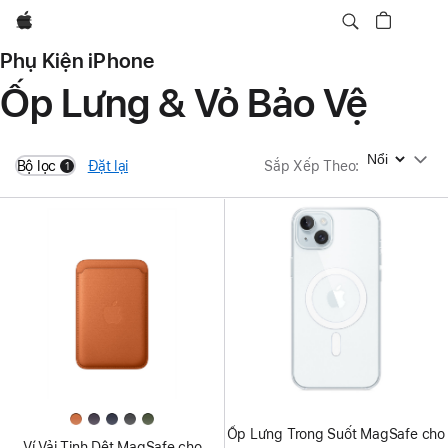
Apple
Phụ Kiện iPhone
Ốp Lưng & Vỏ Bảo Vệ
Sắp Xếp Theo
Bộ lọc
Đặt lại
Sắp Xếp Theo
:
1
filters active
Ốp Lưng Trong Suốt MagSafe cho
Ví Vải Tinh Dệt MagSafe cho