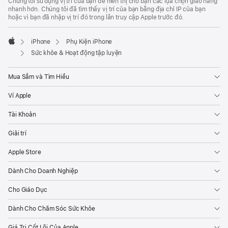
Chúng tôi sử dụng vị trí của bạn để hiển thị cho bạn các lựa chọn giao hàng
Trang
nhanh hơn. Chúng tôi đã tìm thấy vị trí của bạn bằng địa chỉ IP của bạn
hoặc vì bạn đã nhập vị trí đó trong lần truy cập Apple trước đó.
iPhone
Phụ Kiện iPhone
Apple
Sức khỏe & Hoạt động tập luyện
Mua Sắm và Tìm Hiểu
Ví Apple
Tài Khoản
Giải trí
Apple Store
Dành Cho Doanh Nghiệp
Cho Giáo Dục
Dành Cho Chăm Sóc Sức Khỏe
Giá Trị Cốt Lõi Của Apple