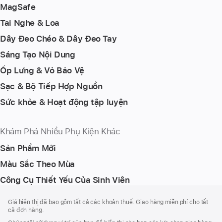
MagSafe
Tai Nghe & Loa
Dây Đeo Chéo & Dây Đeo Tay
Sáng Tạo Nội Dung
Ốp Lưng & Vỏ Bảo Vệ
Sạc & Bộ Tiếp Hợp Nguồn
Sức khỏe & Hoạt động tập luyện
Khám Phá Nhiều Phụ Kiện Khác
Sản Phẩm Mới
Màu Sắc Theo Mùa
Công Cụ Thiết Yếu Của Sinh Viên
Chú
chú
Giá hiển thị đã bao gồm tất cả các khoản thuế. Giao hàng miễn phí cho tất
thích
Thích
cả đơn hàng.
Chân