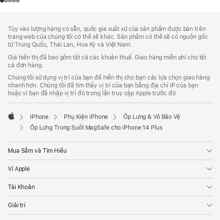
Chú
chú
Tùy vào lượng hàng có sẵn, quốc gia xuất xứ của sản phẩm được bán trên
thích
Thích
trang web của chúng tôi có thể sẽ khác. Sản phẩm có thể sẽ có nguồn gốc
Chân
từ Trung Quốc, Thái Lan, Hoa Kỳ và Việt Nam.
Trang
Giá hiển thị đã bao gồm tất cả các khoản thuế. Giao hàng miễn phí cho tất
cả đơn hàng.
Chúng tôi sử dụng vị trí của bạn để hiển thị cho bạn các lựa chọn giao hàng
nhanh hơn. Chúng tôi đã tìm thấy vị trí của bạn bằng địa chỉ IP của bạn
hoặc vì bạn đã nhập vị trí đó trong lần truy cập Apple trước đó.
iPhone
Phụ Kiện iPhone
Ốp Lưng & Vỏ Bảo Vệ
Apple
Ốp Lưng Trong Suốt MagSafe cho iPhone 14 Plus
Mua Sắm và Tìm Hiểu
Ví Apple
Tài Khoản
Giải trí