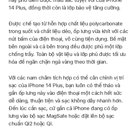
này phô diễn được màu sắc tuyệt vời của iPhone
14 Plus, đồng thời còn là lớp bảo vệ tăng cường.
Được chế tạo từ hỗn hợp chất liệu polycarbonate
trong suốt và chất liệu dẻo, ốp lưng vừa khít với các
nút bấm của điện thoại, vô cùng tiện dụng. Bề mặt
bên ngoài và cả bên trong đều được phủ một lớp
chống trầy. Toàn bộ vật liệu và lớp phủ được tối ưu
hóa để ngăn chặn ngả vàng theo thời gian.
Với các nam châm tích hợp có thể cân chỉnh vị trí
sạc của iPhone 14 Plus, bạn luôn có thể tháo và
gắn ốp lưng này vào điện thoại một cách hết sức
dễ dàng, thuận tiện và sạc không dây nhanh hơn.
Đến lúc cần sạc, cứ gắn cả iPhone đang có ốp
lưng vào bộ sạc MagSafe hoặc đặt lên bộ sạc
chuẩn Qi2 hoặc Qi.