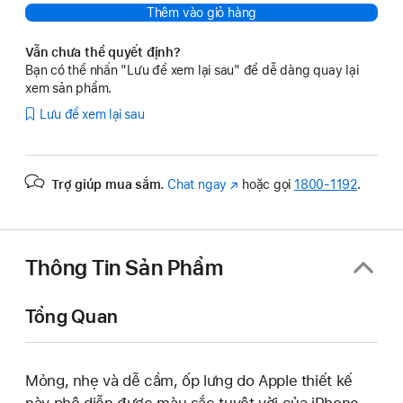
Thêm vào giỏ hàng
Vẫn chưa thể quyết định?
Bạn có thể nhấn "Lưu để xem lại sau" để dễ dàng quay lại
xem sản phẩm.
Lưu để xem lại sau
Trợ giúp mua sắm.
Chat ngay
(Mở
hoặc gọi
1800-1192
.
trong
cửa
sổ
mới)
Thông Tin Sản Phẩm
Tổng Quan
Mỏng, nhẹ và dễ cầm, ốp lưng do Apple thiết kế