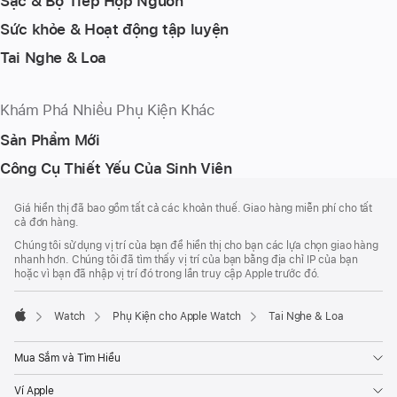
Sạc & Bộ Tiếp Hợp Nguồn
Sức khỏe & Hoạt động tập luyện
Tai Nghe & Loa
Khám Phá Nhiều Phụ Kiện Khác
Sản Phẩm Mới
Công Cụ Thiết Yếu Của Sinh Viên
Chú
chú
Giá hiển thị đã bao gồm tất cả các khoản thuế. Giao hàng miễn phí cho tất
thích
Thích
cả đơn hàng.
Chân
Chúng tôi sử dụng vị trí của bạn để hiển thị cho bạn các lựa chọn giao hàng
Trang
nhanh hơn. Chúng tôi đã tìm thấy vị trí của bạn bằng địa chỉ IP của bạn
hoặc vì bạn đã nhập vị trí đó trong lần truy cập Apple trước đó.
Watch
Phụ Kiện cho Apple Watch
Tai Nghe & Loa
Apple
Mua Sắm và Tìm Hiểu
Ví Apple