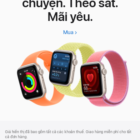
chuyện. Theo sát.
Mãi yêu.
Mua
Apple
Watch
SE
3
Chú
chú
Giá hiển thị đã bao gồm tất cả các khoản thuế. Giao hàng miễn phí cho tất
thích
Thích
cả đơn hàng.