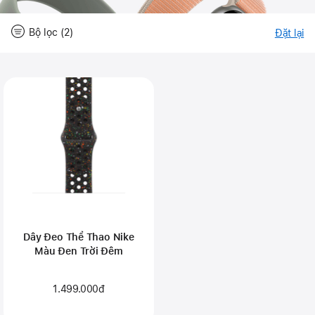
Bộ lọc (2)
Đặt lại
-
B
Close
Bộ
lọ
lọc
Dây Đeo Thể Thao Nike
Màu Đen Trời Đêm
1.499.000đ