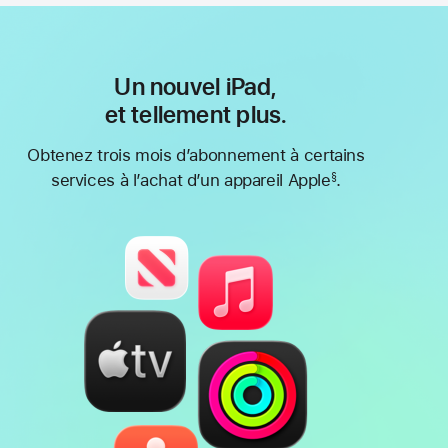
Un nouvel iPad,
et tellement plus.
Obtenez trois mois d’abonnement à certains
services à l’achat d’un appareil Apple
.
§
Note
de
bas
de
page