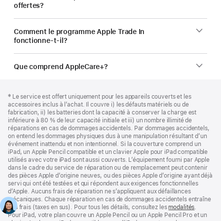
offertes?
Comment le programme Apple Trade In
fonctionne-t-il?
Que comprend AppleCare+?
Bas
Notes
Note
‡ Le service est offert uniquement pour les appareils couverts et les
de
de
de
accessoires inclus à l’achat. Il couvre i) les défauts matériels ou de
bas
page
bas
fabrication, ii) les batteries dont la capacité à conserver la charge est
de
de
inférieure à 80 % de leur capacité initiale et iii) un nombre illimité de
page
page
réparations en cas de dommages accidentels. Par dommages accidentels,
on entend les dommages physiques dus à une manipulation résultant d’un
événement inattendu et non intentionnel. Si la couverture comprend un
iPad, un Apple Pencil compatible et un clavier Apple pour iPad compatible
utilisés avec votre iPad sont aussi couverts. L’équipement fourni par Apple
dans le cadre du service de réparation ou de remplacement peut contenir
des pièces Apple d’origine neuves, ou des pièces Apple d’origine ayant déjà
servi qui ont été testées et qui répondent aux exigences fonctionnelles
d’Apple. Aucuns frais de réparation ne s’appliquent aux défaillances
mécaniques. Chaque réparation en cas de dommages accidentels entraîne
des frais (taxes en sus). Pour tous les détails, consultez les
modalités
(s’ouvre
.
Pour iPad, votre plan couvre un Apple Pencil ou un Apple Pencil Pro et un
dans