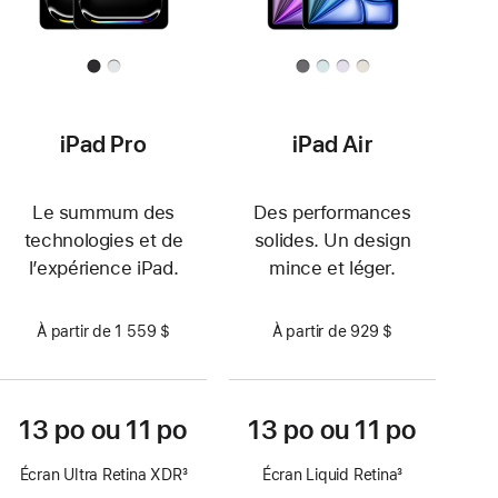
iPad Pro
iPad Air
Le summum des
Des performances
technologies et de
solides. Un design
l’expérience iPad.
mince et léger.
À partir de 1 559 $
À partir de 929 $
13 po ou 11 po
13 po ou 11 po
Écran Ultra Retina XDR
3
Écran Liquid Retina
3
Note
Note