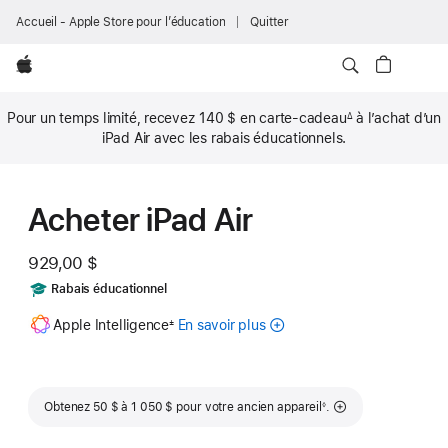
Accueil - Apple Store pour l’éducation
Quitter
Apple
Pour un temps limité, recevez
140 $
en carte-cadeau
à l’achat d’un
∆
Note
iPad Air avec les rabais éducationnels.
de
bas
de
page
Acheter iPad Air
929,00 $
Comprend
Rabais éducationnel
Note
Apple Intelligence
En savoir plus
sur
±
de
bas
Apple
de
Intelligence
page
pour
Note de bas de page
iPad
Obtenez 50 $ à 1 050 $ pour votre ancien appareil
.
◊