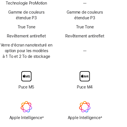
Technologie ProMotion
—
Technologie
de
de
ProMotion
bas
bas
Gamme de couleurs
Gamme de couleurs
non
de
de
étendue P3
étendue P3
disponible
page
page
True Tone
True Tone
Revêtement antireflet
Revêtement antireflet
Verre d’écran nanotexturé en
option pour les modèles
—
Option
à 1 To et 2 To de stockage
en
verre
d’écran
nanotexturé
non
disponible
Puce M5
Puce M4
Apple Intelligence
Apple Intelligence
±
±
Note
Note
de
de