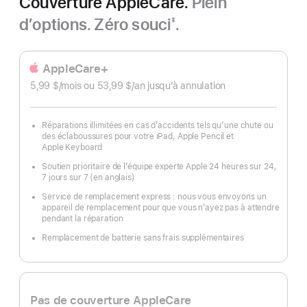
Couverture AppleCare.
Plein
d’options. Zéro souci
.
‡
Note
de
bas
AppleCare+
de
5,99 $
/mois
par
ou 53,99 $
/an
par
jusqu’à annulation
page
mois
an
Réparations illimitées en cas d’accidents tels qu’une chute ou
des éclaboussures pour votre iPad, Apple Pencil et
Apple Keyboard
Soutien prioritaire de l’équipe experte Apple 24 heures sur 24,
7 jours sur 7 (en anglais)
Service de remplacement express : nous vous envoyons un
appareil de remplacement pour que vous n’ayez pas à attendre
pendant la réparation
Remplacement de batterie sans frais supplémentaires
Pas de couverture AppleCare