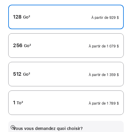
128
Go
2
À partir de
929 $
Note
de
bas
de
page
256
Go
2
À partir de
1 079 $
Note
de
bas
de
page
512
Go
2
À partir de
1 359 $
Note
de
bas
de
page
1
To
2
À partir de
1 789 $
Note
de
bas
de
page
Vous vous demandez quoi choisir?
En