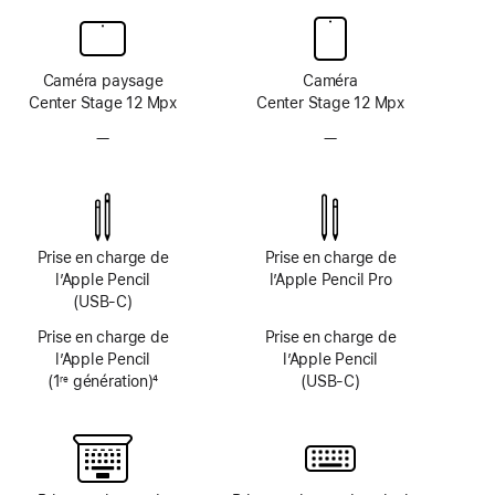
Caméra paysage
Caméra
Center Stage 12 Mpx
Center Stage 12 Mpx
—
Système
—
Système
caméra
caméra
TrueDepth
TrueDepth
non
non
disponible
disponible
Prise en charge de
Prise en charge de
l’Apple Pencil
l’Apple Pencil Pro
(USB-C)
Prise en charge de
Prise en charge de
l’Apple Pencil
l’Apple Pencil
(1
génération)
4
(USB-C)
re
Note
de
bas
de
page