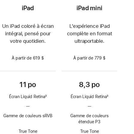
iPad
iPad mini
Un iPad coloré à écran
L’expérience iPad
intégral, pensé pour
complète en format
votre quotidien.
ultraportable.
À partir de 619 $
À partir de 779 $
11 po
8,3 po
Écran Liquid Retina
3
Écran Liquid Retina
3
Note
Note
—
Technologie
—
Technologie
de
de
ProMotion
ProMotion
bas
bas
Gamme de couleurs sRVB
Gamme de couleurs
non
non
de
de
étendue P3
disponible
disponible
page
page
True Tone
True Tone