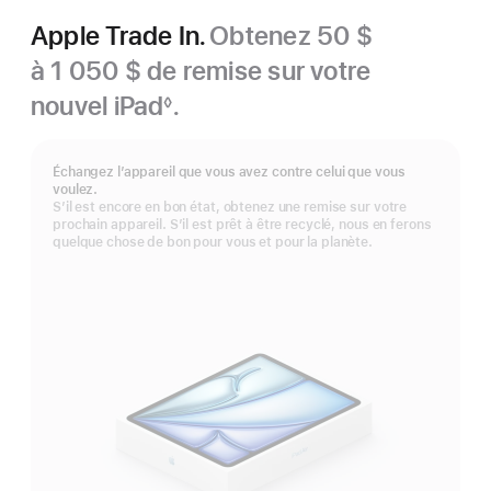
Apple Trade In.
Obtenez 50 $
à 1 050 $ de remise sur votre
nouvel iPad
.
◊
Note
de
bas
Échangez l’appareil que vous avez contre celui que vous
de
voulez.
page
S’il est encore en bon état, obtenez une remise sur votre
prochain appareil. S’il est prêt à être recyclé, nous en ferons
quelque chose de bon pour vous et pour la planète.