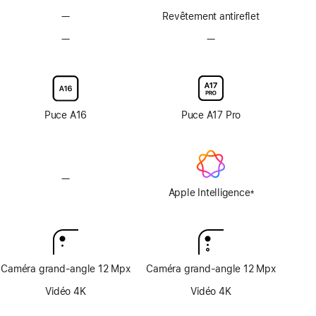
—
Revêtement
Revêtement antireflet
antireflet
—
Option
—
Option
non
en
en
disponible
verre
verre
d’écran
d’écran
nanotexturé
nanotexturé
non
non
Puce A16
Puce A17 Pro
disponible
disponible
—
Apple Intelligence
non
Apple Intelligence
±
Note
disponible
de
bas
de
page
Caméra grand-angle 12 Mpx
Caméra grand-angle 12 Mpx
Vidéo 4K
Vidéo 4K