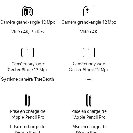
bas
bas
de
de
page
page
Caméra grand-angle 12 Mpx
Caméra grand-angle 12 Mpx
Vidéo 4K, ProRes
Vidéo 4K
Caméra paysage
Caméra paysage
Center Stage 12 Mpx
Center Stage 12 Mpx
Système caméra TrueDepth
—
Système
caméra
TrueDepth
non
disponible
Prise en charge de
Prise en charge de
l’Apple Pencil Pro
l’Apple Pencil Pro
Prise en charge de
Prise en charge de
l’Apple Pencil
l’Apple Pencil