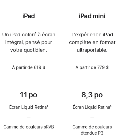
iPad
iPad mini
Un iPad coloré à écran
L’expérience iPad
intégral, pensé pour
complète en format
votre quotidien.
ultraportable.
À partir de 619 $
À partir de 779 $
11 po
8,3 po
Écran Liquid Retina
3
Écran Liquid Retina
3
Note
Note
—
Technologie
—
Technologie
de
de
ProMotion
ProMotion
bas
bas
Gamme de couleurs sRVB
Gamme de couleurs
non
non
de
de
étendue P3
disponible
disponible