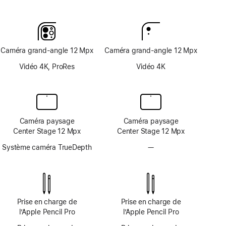
Note
Note
de
de
bas
bas
de
de
page
page
Caméra grand-angle 12 Mpx
Caméra grand-angle 12 Mpx
Vidéo 4K, ProRes
Vidéo 4K
Caméra paysage
Caméra paysage
Center Stage 12 Mpx
Center Stage 12 Mpx
Système caméra TrueDepth
—
Système
caméra
TrueDepth
non
disponible
Prise en charge de
Prise en charge de
l’Apple Pencil Pro
l’Apple Pencil Pro