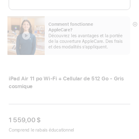
Comment fonctionne
E
AppleCare?
mo
Découvrez les avantages et la portée
pl
de la couverture AppleCare. Des frais
et des modalités s’appliquent.
iPad Air 11 po Wi‑Fi + Cellular de 512 Go - Gris
cosmique
1 559,00 $
Comprend le rabais éducationnel