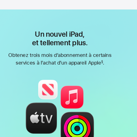
Un nouvel iPad,
et tellement plus.
Obtenez trois mois d’abonnement à certains
services à l’achat d’un appareil Apple
.
§
Note
de
bas
de
page