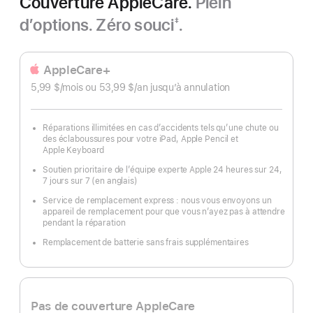
Couverture AppleCare.
Plein
d’options. Zéro souci
.
‡
Note
de
bas
AppleCare+
de
5,99 $
/mois
par
ou 53,99 $
/an
par
jusqu’à annulation
page
mois
an
Réparations illimitées en cas d’accidents tels qu’une chute ou
des éclaboussures pour votre iPad, Apple Pencil et
Apple Keyboard
Soutien prioritaire de l’équipe experte Apple 24 heures sur 24,
7 jours sur 7 (en anglais)
Service de remplacement express : nous vous envoyons un
appareil de remplacement pour que vous n’ayez pas à attendre
pendant la réparation
Remplacement de batterie sans frais supplémentaires
Pas de couverture AppleCare