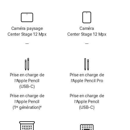
Caméra paysage
Caméra
Center Stage 12 Mpx
Center Stage 12 Mpx
—
Système
—
Système
caméra
caméra
TrueDepth
TrueDepth
non
non
disponible
disponible
Prise en charge de
Prise en charge de
l’Apple Pencil
l’Apple Pencil Pro
(USB-C)
Prise en charge de
Prise en charge de
l’Apple Pencil
l’Apple Pencil
(1
génération)
4
(USB-C)
re
Note
de
bas