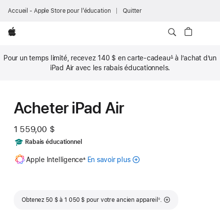
Accueil - Apple Store pour l’éducation
Quitter
Apple
Pour un temps limité, recevez
140 $
en carte-cadeau
à l’achat d’un
∆
Note
iPad Air avec les rabais éducationnels.
de
bas
de
page
Acheter iPad Air
1 559,00 $
Comprend
Rabais éducationnel
Note
Apple Intelligence
En savoir plus
sur
±
de
bas
Apple
de
Intelligence
page
pour
Note de bas de page
iPad
Obtenez 50 $ à 1 050 $ pour votre ancien appareil
.
◊