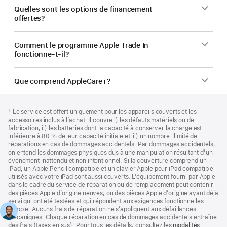
Quelles sont les options de financement
offertes?
Comment le programme Apple Trade In
fonctionne-t-il?
Que comprend AppleCare+?
Bas
Notes
Note
‡ Le service est offert uniquement pour les appareils couverts et les
de
de
de
accessoires inclus à l’achat. Il couvre i) les défauts matériels ou de
bas
page
bas
fabrication, ii) les batteries dont la capacité à conserver la charge est
de
de
inférieure à 80 % de leur capacité initiale et iii) un nombre illimité de
page
page
réparations en cas de dommages accidentels. Par dommages accidentels,
on entend les dommages physiques dus à une manipulation résultant d’un
événement inattendu et non intentionnel. Si la couverture comprend un
iPad, un Apple Pencil compatible et un clavier Apple pour iPad compatible
utilisés avec votre iPad sont aussi couverts. L’équipement fourni par Apple
dans le cadre du service de réparation ou de remplacement peut contenir
des pièces Apple d’origine neuves, ou des pièces Apple d’origine ayant déjà
servi qui ont été testées et qui répondent aux exigences fonctionnelles
d’Apple. Aucuns frais de réparation ne s’appliquent aux défaillances
mécaniques. Chaque réparation en cas de dommages accidentels entraîne
des frais (taxes en sus). Pour tous les détails, consultez les
modalités
(s’ouvre
.