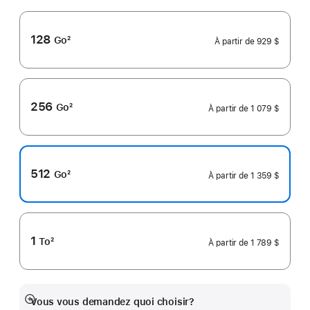
128
Go
2
À partir de
929 $
Note
de
bas
de
page
256
Go
2
À partir de
1 079 $
Note
de
bas
de
page
512
Go
2
À partir de
1 359 $
Note
de
bas
de
page
1
To
2
À partir de
1 789 $
Note
de
bas
de
page
Vous vous demandez quoi choisir?
En