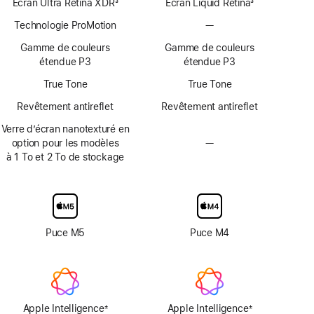
Écran Ultra Retina XDR
3
Écran Liquid Retina
3
Note
Note
Technologie ProMotion
—
Technologie
de
de
ProMotion
bas
bas
Gamme de couleurs
Gamme de couleurs
non
de
de
étendue P3
étendue P3
disponible
page
page
True Tone
True Tone
Revêtement antireflet
Revêtement antireflet
Verre d’écran nanotexturé en
option pour les modèles
—
Option
à 1 To et 2 To de stockage
en
verre
d’écran
nanotexturé
non
disponible
Puce M5
Puce M4
Apple Intelligence
Apple Intelligence
±
±