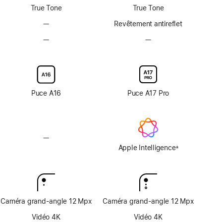
page
page
True Tone
True Tone
—
Revêtement
Revêtement antireflet
antireflet
—
Option
—
Option
non
en
en
disponible
verre
verre
d’écran
d’écran
nanotexturé
nanotexturé
non
non
Puce A16
Puce A17 Pro
disponible
disponible
—
Apple Intelligence
non
Apple Intelligence
±
Note
disponible
de
bas
de
page
Caméra grand-angle 12 Mpx
Caméra grand-angle 12 Mpx
Vidéo 4K
Vidéo 4K