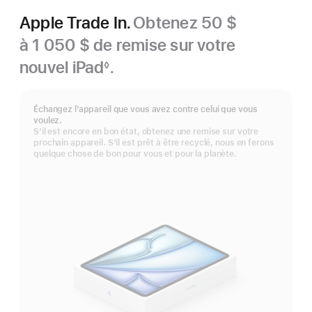
Apple Trade In.
Obtenez 50 $
à 1 050 $ de remise sur votre
nouvel iPad
.
◊
Note
de
bas
Échangez l’appareil que vous avez contre celui que vous
de
voulez.
page
S’il est encore en bon état, obtenez une remise sur votre
prochain appareil. S’il est prêt à être recyclé, nous en ferons
quelque chose de bon pour vous et pour la planète.