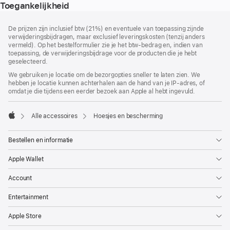
Toegankelijkheid
Voettekst
voetnoten
De prijzen zijn inclusief btw (21%) en eventuele van toepassing zijnde
verwijderingsbijdragen, maar exclusief leveringskosten (tenzij anders
vermeld). Op het bestelformulier zie je het btw-bedrag en, indien van
toepassing, de verwijderingsbijdrage voor de producten die je hebt
geselecteerd.
We gebruiken je locatie om de bezorgopties sneller te laten zien. We
hebben je locatie kunnen achterhalen aan de hand van je IP-adres, of
omdat je die tijdens een eerder bezoek aan Apple al hebt ingevuld.
Alle accessoires
Hoesjes en bescherming
Apple
Bestellen en informatie
Apple Wallet
Account
Entertainment
Apple Store