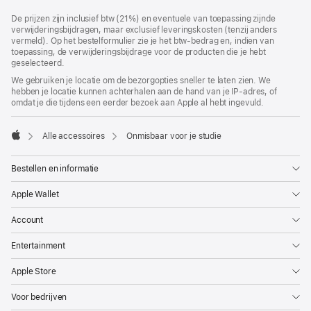
Voettekst
voetnoten
De prijzen zijn inclusief btw (21%) en eventuele van toepassing zijnde
verwijderingsbijdragen, maar exclusief leveringskosten (tenzij anders
vermeld). Op het bestelformulier zie je het btw-bedrag en, indien van
toepassing, de verwijderingsbijdrage voor de producten die je hebt
geselecteerd.
We gebruiken je locatie om de bezorgopties sneller te laten zien. We
hebben je locatie kunnen achterhalen aan de hand van je IP-adres, of
omdat je die tijdens een eerder bezoek aan Apple al hebt ingevuld.
Alle accessoires
Onmisbaar voor je studie
Apple
Bestellen en informatie
Apple Wallet
Account
Entertainment
Apple Store
Voor bedrijven