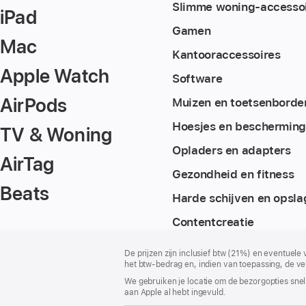
Slimme woning-accesso
iPad
Gamen
Mac
Kantoor­accessoires
Apple Watch
Software
AirPods
Muizen en toetsenborde
Hoesjes en bescherming
TV & Woning
Opladers en adapters
AirTag
Gezondheid en fitness
Beats
Harde schijven en opsla
Content­creatie
Voettekst
voetnoten
De prijzen zijn inclusief btw (21%) en eventuele
het btw-bedrag en, indien van toepassing, de ve
We gebruiken je locatie om de bezorgopties snell
aan Apple al hebt ingevuld.