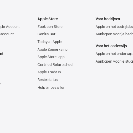
Apple Store
Voor bedrijven
pple Account
Zoek een Store
Apple en het bedrijfsl
-account
Genius Bar
Aankopen voor je bedri
Today at Apple
Voor het onderwijs
Apple Zomerkamp
nt
Apple en het onderwijs
Apple Store-app
Aankopen voor je stud
Certified Refurbished
Apple Trade In
Bestelstatus
e
Hulp bij bestellen