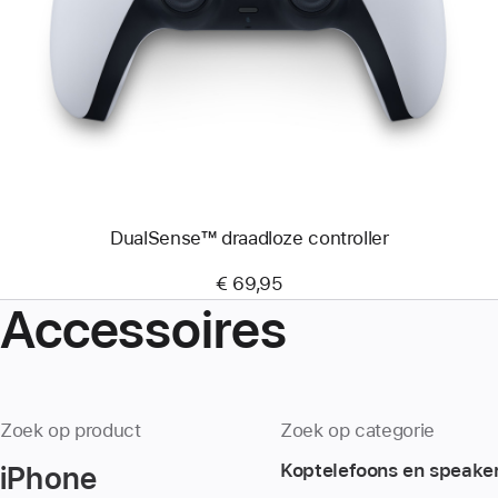
-
DualSense™
draadloze
controller
DualSense™ draadloze controller
€ 69,95
Accessoires
Zoek op product
Zoek op categorie
iPhone
Koptelefoons en speake