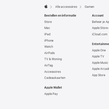
Alle accessoires
Gamen
Apple
Bestellen en informatie
Account
Store
Beheer je A
Mac
Apple Store
iPad
iCloud.com
iPhone
Entertainme
Watch
Apple One
AirPods
Apple TV
TV & Woning
Apple Music
AirTag
Apple Arcad
Accessoires
App Store
Cadeaukaarten
Apple Wallet
Apple Pay