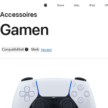
Apple
Store
Mac
iPad
iP
Accessoires
Gamen
Compatibiliteit
Merk
1
Herstel
filters active
Vorige
Afbeelding