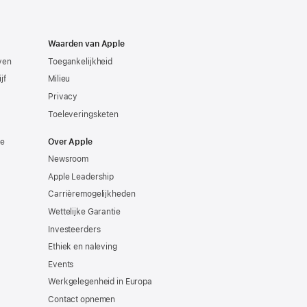
Waarden van Apple
even
Toegankelijkheid
jf
Milieu
Privacy
Toeleveringsketen
ie
Over Apple
Newsroom
Apple Leadership
Carrièremogelijkheden
Wettelijke Garantie
Investeerders
Ethiek en naleving
Events
Werkgelegenheid in Europa
Contact opnemen