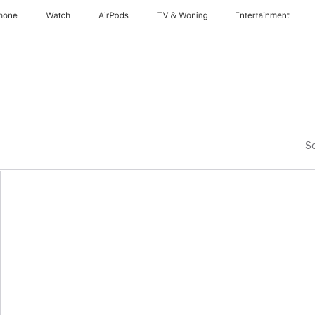
hone
Watch
AirPods
TV & Woning
Entertainment
So