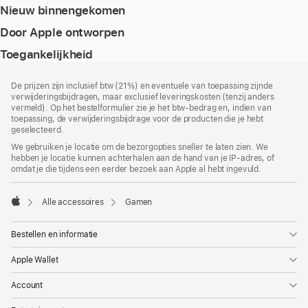
Nieuw binnengekomen
Door Apple ontworpen
Toegankelijkheid
Voettekst
voetnoten
De prijzen zijn inclusief btw (21%) en eventuele van toepassing zijnde
verwijderingsbijdragen, maar exclusief leveringskosten (tenzij anders
vermeld). Op het bestelformulier zie je het btw-bedrag en, indien van
toepassing, de verwijderingsbijdrage voor de producten die je hebt
geselecteerd.
We gebruiken je locatie om de bezorgopties sneller te laten zien. We
hebben je locatie kunnen achterhalen aan de hand van je IP-adres, of
omdat je die tijdens een eerder bezoek aan Apple al hebt ingevuld.
Alle accessoires
Gamen
Apple
Bestellen en informatie
Apple Wallet
Account