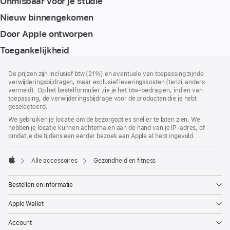
Onmisbaar voor je studie
Nieuw binnengekomen
Door Apple ontworpen
Toegankelijkheid
Voettekst
voetnoten
De prijzen zijn inclusief btw (21%) en eventuele van toepassing zijnde
verwijderingsbijdragen, maar exclusief leveringskosten (tenzij anders
vermeld). Op het bestelformulier zie je het btw-bedrag en, indien van
toepassing, de verwijderingsbijdrage voor de producten die je hebt
geselecteerd.
We gebruiken je locatie om de bezorgopties sneller te laten zien. We
hebben je locatie kunnen achterhalen aan de hand van je IP-adres, of
omdat je die tijdens een eerder bezoek aan Apple al hebt ingevuld.
Alle accessoires
Gezondheid en fitness
Apple
Bestellen en informatie
Apple Wallet
Account