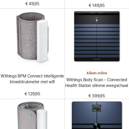
€ 49,95
€ 149,95
Alleen online
Withings BPM Connect intelligente
Withings Body Scan - Connected
bloeddrukmeter met wifi
Health Station slimme weegschaal
€ 129,95
€ 399,95