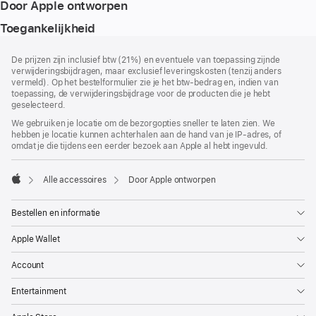
Door Apple ontworpen
Toegankelijkheid
Voettekst
voetnoten
De prijzen zijn inclusief btw (21%) en eventuele van toepassing zijnde
verwijderingsbijdragen, maar exclusief leveringskosten (tenzij anders
vermeld). Op het bestelformulier zie je het btw-bedrag en, indien van
toepassing, de verwijderingsbijdrage voor de producten die je hebt
geselecteerd.
We gebruiken je locatie om de bezorgopties sneller te laten zien. We
hebben je locatie kunnen achterhalen aan de hand van je IP-adres, of
omdat je die tijdens een eerder bezoek aan Apple al hebt ingevuld.
Alle accessoires
Door Apple ontworpen
Apple
Bestellen en informatie
Apple Wallet
Account
Entertainment