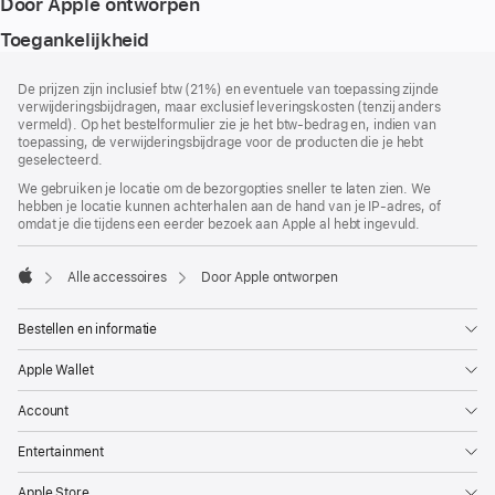
Door Apple ontworpen
Toegankelijkheid
Voettekst
voetnoten
De prijzen zijn inclusief btw (21%) en eventuele van toepassing zijnde
verwijderingsbijdragen, maar exclusief leveringskosten (tenzij anders
vermeld). Op het bestelformulier zie je het btw-bedrag en, indien van
toepassing, de verwijderingsbijdrage voor de producten die je hebt
geselecteerd.
We gebruiken je locatie om de bezorgopties sneller te laten zien. We
hebben je locatie kunnen achterhalen aan de hand van je IP-adres, of
omdat je die tijdens een eerder bezoek aan Apple al hebt ingevuld.
Alle accessoires
Door Apple ontworpen
Apple
Bestellen en informatie
Apple Wallet
Account
Entertainment
Apple Store