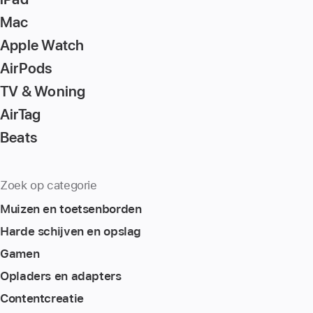
go
Mac
to
Apple Watch
the
page
AirPods
TV & Woning
AirTag
Beats
Zoek op categorie
Muizen en toetsenborden
Harde schijven en opslag
Gamen
Opladers en adapters
Content­creatie