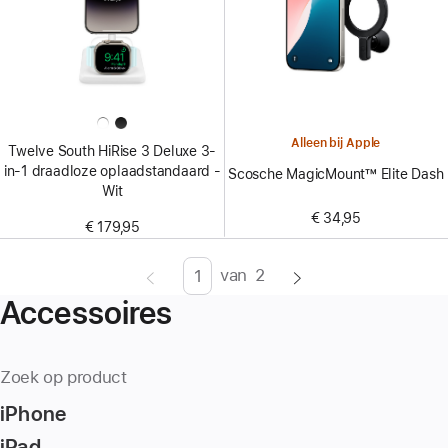
Alleen bij Apple
Twelve South HiRise 3 Deluxe 3-
in-1 draadloze oplaadstandaard -
Scosche MagicMount™ Elite Dash
Wit
€ 34,95
€ 179,95
van
2
Pagina
Enter
Accessoires
page
number,
press
Zoek op product
Return/Enter
iPhone
key
to
iPad