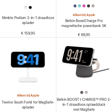
Alleen bij Apple
Nimble Podium 3-in-1 draadloze
Belkin BoostCharge Pro
oplader
magnetische powerbank 5K
€ 159,95
€ 69,95
Alleen bij Apple
Belkin BOOST↑CHARGE™ PRO 2-
Twelve South Forté for MagSafe-
in-1 draadloos oplaaddock
oplader
met MagSafe