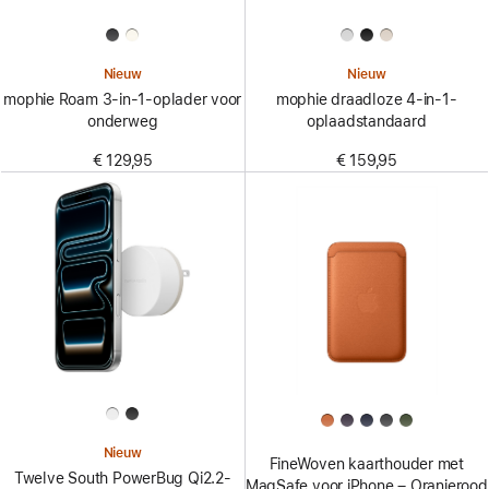
Nieuw
Nieuw
mophie Roam 3-in-1-oplader voor
mophie draadloze 4-in-1-
onderweg
oplaadstandaard
€ 129,95
€ 159,95
Nieuw
FineWoven kaarthouder met
Twelve South PowerBug Qi2.2-
MagSafe voor iPhone – Oranjerood