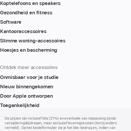
Koptelefoons en speakers
Gezondheid en fitness
Software
Kantoor­accessoires
Slimme woning-accessoires
Hoesjes en bescherming
Ontdek meer accessoires
Onmisbaar voor je studie
Nieuw binnengekomen
Door Apple ontworpen
Toegankelijkheid
Voettekst
voetnoten
De prijzen zijn inclusief btw (21%) en eventuele van toepassing zijnde
verwijderingsbijdragen, maar exclusief leveringskosten (tenzij anders
vermeld). Op het bestelformulier zie je het btw-bedrag en, indien van