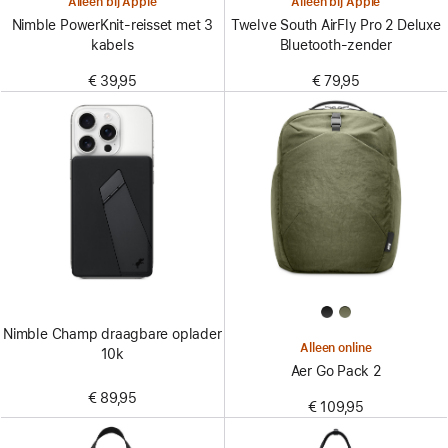
Alleen bij Apple
Alleen bij Apple
Nimble PowerKnit-reisset met 3
Twelve South AirFly Pro 2 Deluxe
kabels
Bluetooth-zender
€ 39,95
€ 79,95
Nimble Champ draagbare oplader
Alleen online
10k
Aer Go Pack 2
€ 89,95
€ 109,95