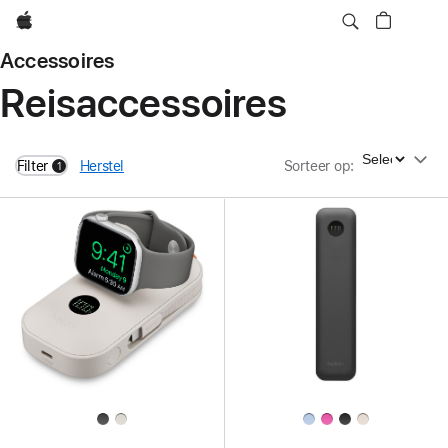
Apple
Accessoires
Reisaccessoires
Sorteer op
Filter
Herstel
Sorteer op
:
1
filters active