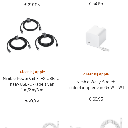
€ 54,95
€ 219,95
Alleen bij Apple
Alleen bij Apple
Nimble PowerKnit FLEX USB‑C-
Nimble Wally Stretch
naar-USB-C-kabels van
lichtnetadapter van 65 W - Wit
1 m/2 m/3 m
€ 69,95
€ 59,95