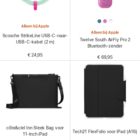
Alleen bij Apple
Alleen bij Apple
Scosche StrikeLine USB-C-naar-
Twelve South AirFly Pro 2
USB-C-kabel (2 m)
Bluetooth-zender
€ 24,95
€ 69,95
côte&ciel Inn Sleek Bag voor
Tech21 FlexFolio voor iPad (A16)
11‑inch iPad