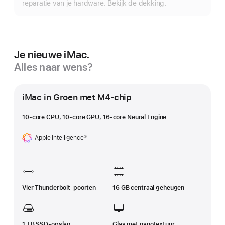
reparatie van je hardware. Bekijk de dekking.
Je nieuwe iMac.
Alles naar wens?
iMac in Groen met M4‑chip
10‑core CPU, 10-core GPU, 16‑core Neural Engine
Apple Intelligence
①
Voetnoot
Vier Thunderbolt-poorten
16 GB centraal geheugen
1 TB SSD‑opslag
Glas met nanotextuur