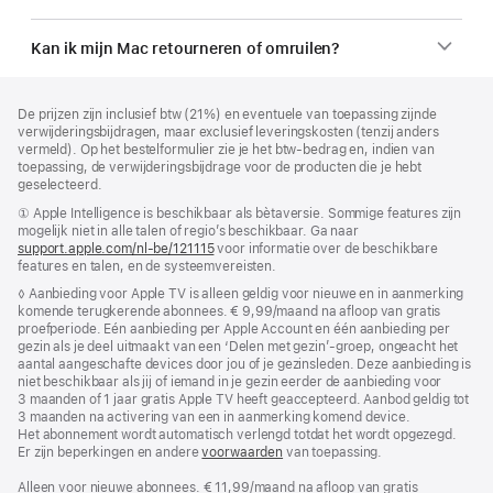
Kan ik mijn Mac retourneren of omruilen?
Voettekst
voetnoten
De prijzen zijn inclusief btw (21%) en eventuele van toepassing zijnde
verwijderingsbijdragen, maar exclusief leveringskosten (tenzij anders
vermeld). Op het bestelformulier zie je het btw-bedrag en, indien van
toepassing, de verwijderingsbijdrage voor de producten die je hebt
geselecteerd.
Voetnoot
① Apple Intelligence is beschikbaar als bètaversie. Sommige features zijn
mogelijk niet in alle talen of regio’s beschikbaar. Ga naar
support.apple.com/nl-be/121115
(Wordt
voor informatie over de beschikbare
features en talen, en de systeem­vereisten.
in
nieuw
Voetnoot
◊ Aanbieding voor Apple TV is alleen geldig voor nieuwe en in aanmerking
venster
komende terugkerende abonnees. € 9,99/maand na afloop van gratis
geopend)
proefperiode. Eén aanbieding per Apple Account en één aanbieding per
gezin als je deel uitmaakt van een ‘Delen met gezin’-groep, ongeacht het
aantal aangeschafte devices door jou of je gezinsleden. Deze aanbieding is
niet beschikbaar als jij of iemand in je gezin eerder de aanbieding voor
3 maanden of 1 jaar gratis Apple TV heeft geaccepteerd. Aanbod geldig tot
3 maanden na activering van een in aanmerking komend device.
Het abonnement wordt automatisch verlengd totdat het wordt opgezegd.
Er zijn beperkingen en andere
voorwaarden
van toepassing.
Alleen voor nieuwe abonnees. € 11,99/maand na afloop van gratis