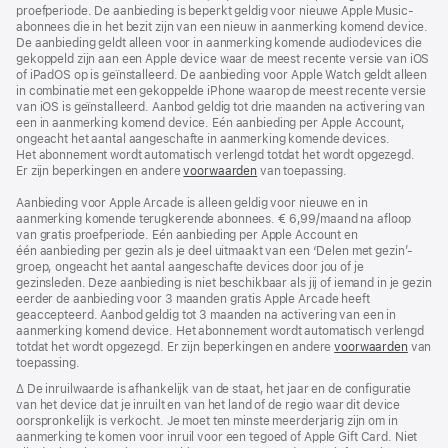
proefperiode. De aanbieding is beperkt geldig voor nieuwe Apple Music-
abonnees die in het bezit zijn van een nieuw in aanmerking komend device.
De aanbieding geldt alleen voor in aanmerking komende audiodevices die
gekoppeld zijn aan een Apple device waar de meest recente versie van iOS
of iPadOS op is geïnstalleerd. De aanbieding voor Apple Watch geldt alleen
in combinatie met een gekoppelde iPhone waarop de meest recente versie
van iOS is geïnstalleerd. Aanbod geldig tot drie maanden na activering van
een in aanmerking komend device. Eén aanbieding per Apple Account,
ongeacht het aantal aangeschafte in aanmerking komende devices.
Het abonnement wordt automatisch verlengd totdat het wordt opgezegd.
Er zijn beperkingen en andere
voorwaarden
van toepassing.
Aanbieding voor Apple Arcade is alleen geldig voor nieuwe en in
aanmerking komende terugkerende abonnees. € 6,99/maand na afloop
van gratis proefperiode. Eén aanbieding per Apple Account en
één aanbieding per gezin als je deel uitmaakt van een ‘Delen met gezin’-
groep, ongeacht het aantal aangeschafte devices door jou of je
gezinsleden. Deze aanbieding is niet beschikbaar als jij of iemand in je gezin
eerder de aanbieding voor 3 maanden gratis Apple Arcade heeft
geaccepteerd. Aanbod geldig tot 3 maanden na activering van een in
aanmerking komend device. Het abonnement wordt automatisch verlengd
totdat het wordt opgezegd. Er zijn beperkingen en andere
voorwaarden
van
toepassing.
Voetnoot
∆ De inruilwaarde is afhankelijk van de staat, het jaar en de configuratie
van het device dat je inruilt en van het land of de regio waar dit device
oorspronkelijk is verkocht. Je moet ten minste meerderjarig zijn om in
aanmerking te komen voor inruil voor een tegoed of Apple Gift Card. Niet