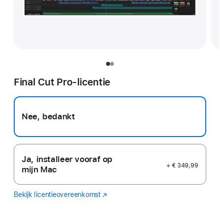
Final Cut Pro-licentie
Nee, bedankt
Ja, installeer vooraf op
+ € 349,99
mijn Mac
Bekijk licentieovereenkomst
Final
(Wordt
Cut
in
Pro
nieuw