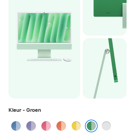
Kleur - Groen
Blauw
Paars
Roze
Oranje
Geel
Zilver
Groen