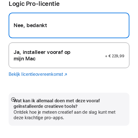
Logic Pro-licentie
venster
geopend)
Nee, bedankt
Ja, installeer vooraf op
+ € 229,99
mijn Mac
Bekijk licentieovereenkomst
Logic
(Wordt
Pro
in
nieuw
venster
geopend)
Wat kan ik allemaal doen met deze vooraf
Meer
geïnstalleerde creatieve tools?
Ontdek hoe je meteen creatief aan de slag kunt met
deze krachtige pro-apps.