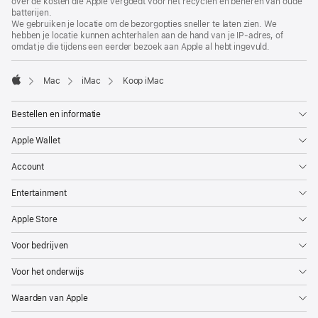
over de kosten die Apple vergoedt voor het recyclen en beheren van oude
in
venster
batterijen.
nieuw
geopend)
We gebruiken je locatie om de bezorgopties sneller te laten zien. We
venster
hebben je locatie kunnen achterhalen aan de hand van je IP-adres, of
geopend)
omdat je die tijdens een eerder bezoek aan Apple al hebt ingevuld.
Mac
iMac
Koop iMac
Apple
Bestellen en informatie
Apple Wallet
Account
Entertainment
Apple Store
Voor bedrijven
Voor het onderwijs
Waarden van Apple