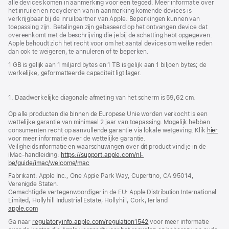
alle devices komen in aanmerking voor een tegoed. Meer informatie over
het inruilen en recycleren van in aanmerking komende devices is
verkrijgbaar bij de inruilpartner van Apple. Beperkingen kunnen van
toepassing zijn. Betalingen zijn gebaseerd op het ontvangen device dat
overeenkomt met de beschrijving die je bij de schatting hebt opgegeven.
Apple behoudt zich het recht voor om het aantal devices om welke reden
dan ook te weigeren, te annuleren of te beperken.
1 GB is gelijk aan 1 miljard bytes en 1 TB is gelijk aan 1 biljoen bytes; de
werkelijke, geformatteerde capaciteit ligt lager.
1. Daadwerkelijke diagonale afmeting van het scherm is 59,62 cm.
Op alle producten die binnen de Europese Unie worden verkocht is een
wettelijke garantie van minimaal 2 jaar van toepassing. Mogelijk hebben
consumenten recht op aanvullende garantie via lokale wetgeving. Klik
hier
voor meer informatie over de wettelijke garantie.
Veiligheidsinformatie en waarschuwingen over dit product vind je in de
iMac-handleiding:
https://support.apple.com/nl-
be/guide/imac/welcome/mac
(wordt
in
Fabrikant: Apple Inc., One Apple Park Way, Cupertino, CA 95014,
nieuw
Verenigde Staten.
venster
Gemachtigde vertegenwoordiger in de EU: Apple Distribution International
geopend)
Limited, Hollyhill Industrial Estate, Hollyhill, Cork, Ierland
apple.com
(wordt
in
Ga naar
regulatoryinfo.apple.com/regulation1542
(wordt
voor meer informatie
nieuw