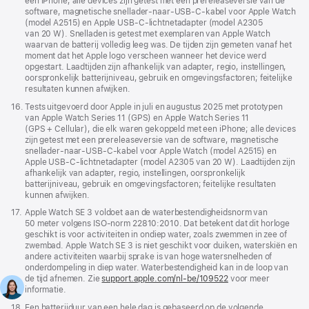
een iPhone; alle devices zijn getest met een prerelease­versie van de
software, magnetische snellader-naar-USB‑C-kabel voor Apple Watch
(model A2515) en Apple USB‑C-lichtnetadapter (model A2305
van 20 W). Snelladen is getest met exemplaren van Apple Watch
waarvan de batterij volledig leeg was. De tijden zijn gemeten vanaf het
moment dat het Apple logo verscheen wanneer het device werd
opgestart. Laadtijden zijn afhankelijk van adapter, regio, instellingen,
oorspronkelijk batterijniveau, gebruik en omgevingsfactoren; feitelijke
resultaten kunnen afwijken.
Voetnoot
16.
Tests uitgevoerd door Apple in juli en augustus 2025 met prototypen
van Apple Watch Series 11 (GPS) en Apple Watch Series 11
(GPS + Cellular), die elk waren gekoppeld met een iPhone; alle devices
zijn getest met een prerelease­versie van de software, magnetische
snellader-naar-USB‑C-kabel voor Apple Watch (model A2515) en
Apple USB‑C-lichtnetadapter (model A2305 van 20 W). Laadtijden zijn
afhankelijk van adapter, regio, instellingen, oorspronkelijk
batterijniveau, gebruik en omgevingsfactoren; feitelijke resultaten
kunnen afwijken.
Voetnoot
17.
Apple Watch SE 3 voldoet aan de water­bestendigheids­norm van
50 meter volgens ISO-norm 22810:2010. Dat betekent dat dit horloge
geschikt is voor activiteiten in ondiep water, zoals zwemmen in zee of
zwembad. Apple Watch SE 3 is niet geschikt voor duiken, waterskiën en
andere activiteiten waarbij sprake is van hoge watersnelheden of
onderdompeling in diep water. Water­bestendigheid kan in de loop van
de tijd afnemen. Zie
support.apple.com/nl-be/109522
voor meer
informatie.
Voetnoot
18.
Een batterijduur van een hele dag is gebaseerd op de volgende