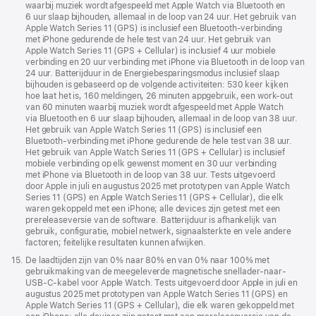
waarbij muziek wordt afgespeeld met Apple Watch via Bluetooth en
6 uur slaap bijhouden, allemaal in de loop van 24 uur. Het gebruik van
Apple Watch Series 11 (GPS) is inclusief een Bluetooth-verbinding
met iPhone gedurende de hele test van 24 uur. Het gebruik van
Apple Watch Series 11 (GPS + Cellular) is inclusief 4 uur mobiele
verbinding en 20 uur verbinding met iPhone via Bluetooth in de loop van
24 uur. Batterijduur in de Energiebesparings­modus inclusief slaap
bijhouden is gebaseerd op de volgende activiteiten: 530 keer kijken
hoe laat het is, 160 meldingen, 26 minuten appgebruik, een work‑out
van 60 minuten waarbij muziek wordt afgespeeld met Apple Watch
via Bluetooth en 6 uur slaap bijhouden, allemaal in de loop van 38 uur.
Het gebruik van Apple Watch Series 11 (GPS) is inclusief een
Bluetooth-verbinding met iPhone gedurende de hele test van 38 uur.
Het gebruik van Apple Watch Series 11 (GPS + Cellular) is inclusief
mobiele verbinding op elk gewenst moment en 30 uur verbinding
met iPhone via Bluetooth in de loop van 38 uur. Tests uitgevoerd
door Apple in juli en augustus 2025 met prototypen van Apple Watch
Series 11 (GPS) en Apple Watch Series 11 (GPS + Cellular), die elk
waren gekoppeld met een iPhone; alle devices zijn getest met een
prerelease­versie van de software. Batterijduur is afhankelijk van
gebruik, configuratie, mobiel netwerk, signaalsterkte en vele andere
factoren; feitelijke resultaten kunnen afwijken.
Voetnoot
15.
De laadtijden zijn van 0­% naar 80­% en van 0­% naar 100% met
gebruikmaking van de meegeleverde magnetische snellader-naar-
USB‑C-kabel voor Apple Watch. Tests uitgevoerd door Apple in juli en
augustus 2025 met prototypen van Apple Watch Series 11 (GPS) en
Apple Watch Series 11 (GPS + Cellular), die elk waren gekoppeld met