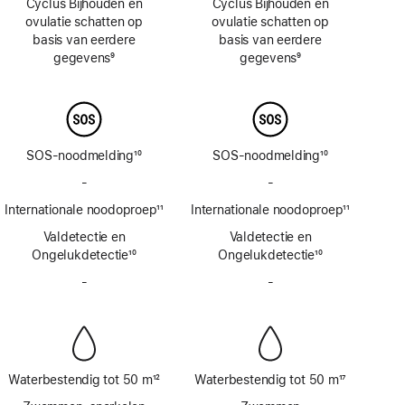
Cyclus Bijhouden en
Cyclus Bijhouden en
ovulatie schatten op
ovulatie schatten op
basis van eerdere
basis van eerdere
gegevens
9
gegevens
9
Voetnoot
Voetnoot
SOS-noodmelding
10
SOS-noodmelding
10
Voetnoot
Voetnoot
-
Geen
-
Geen
SOS-
SOS-
Internationale noodoproep
11
Internationale noodoproep
11
noodmelding
noodmelding
Voetnoot
Voetnoot
Valdetectie en
via
Valdetectie en
via
Ongelukdetectie
satelliet
10
Ongelukdetectie
satelliet
10
Voetnoot
Voetnoot
-
Geen
-
Geen
sirene
sirene
Waterbestendig tot 50 m
12
Waterbestendig tot 50 m
17
Voetnoot
Voetnoot