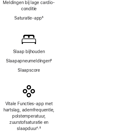
Meldingen bij lage cardio­
conditie
Saturatie-app
5
Voetnoot
Slaap bijhouden
Slaapapneumeldingen
6
Voetnoot
Slaapscore
Vitale Functies-app met
hartslag, ademfrequentie,
polstemperatuur,
zuurstofsaturatie en
slaapduur
7
5
,
Voetnoot
Voetnoot