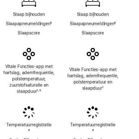
Slaap bijhouden
Slaap bijhouden
Slaapapneumeldingen
6
Slaapapneumeldingen
6
Voetnoot
Voetnoot
Slaapscore
Slaapscore
Vitale Functies-app met
Vitale Functies-app met
hartslag, ademfrequentie,
hartslag, ademfrequentie,
polstemperatuur,
polstemperatuur en
zuurstofsaturatie en
slaapduur
7
slaapduur
7
5
,
Voetnoot
Voetnoot
Voetnoot
Temperatuur­registratie
Temperatuur­registratie
Voetnoot
8
Voetnoot
8