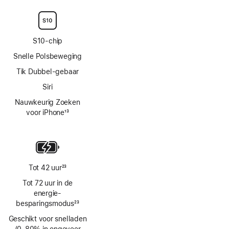
S10‑chip
Snelle Polsbeweging
Tik Dubbel-gebaar
Siri
Nauwkeurig Zoeken
voor iPhone
13
Voetnoot
Tot 42 uur
23
Voetnoot
Tot 72 uur in de
energie­
besparingsmodus
23
Voetnoot
Geschikt voor snelladen
(0‑80% in ongeveer