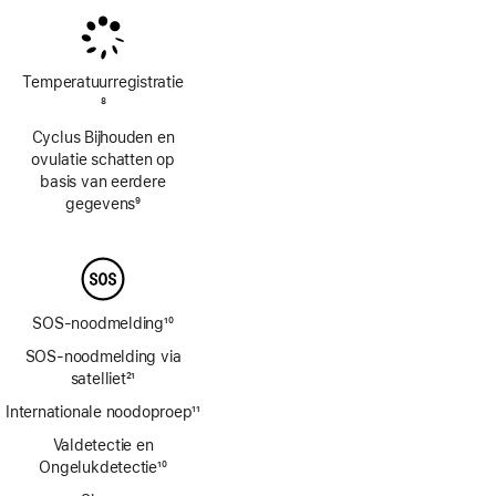
Temperatuur­registratie
Voetnoot
8
Cyclus Bijhouden en
ovulatie schatten op
basis van eerdere
gegevens
9
Voetnoot
SOS-noodmelding
10
Voetnoot
SOS-noodmelding via
satelliet
21
Voetnoot
Internationale noodoproep
11
Voetnoot
Valdetectie en
Ongelukdetectie
10
Voetnoot