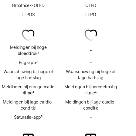
Groothoek-OLED
OLED
LTPO3
LTPO
Meldingen bij hoge
-
Geen
bloeddruk
2
meldingen
Voetnoot
Ecg‑app
3
-
bij
Geen
Voetnoot
hoge
Ecg-
Waarschuwing bij hoge of
Waarschuwing bij hoge of
bloeddruk
app
lage hartslag
lage hartslag
Meldingen bij onregelmatig
Meldingen bij onregelmatig
ritme
4
ritme
4
Voetnoot
Voetnoot
Meldingen bij lage cardio­
Meldingen bij lage cardio­
conditie
conditie
Saturatie-app
5
-
Geen
Voetnoot
Saturatie‑app