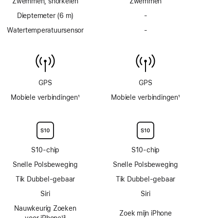
Zwemmen, snorkelen
Zwemmen
Dieptemeter (6 m)
-
Geen
dieptemeter
Watertemperatuursensor
-
Geen
tot
watertemperatuursens
6 m
GPS
GPS
Mobiele verbindingen
1
Mobiele verbindingen
1
Voetnoot
Voetnoot
S10‑chip
S10‑chip
Snelle Polsbeweging
Snelle Polsbeweging
Tik Dubbel-gebaar
Tik Dubbel-gebaar
Siri
Siri
Nauwkeurig Zoeken
Zoek mijn iPhone
voor iPhone
13