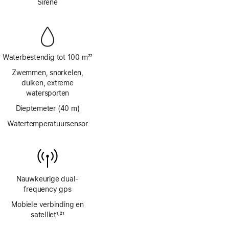
Sirene
Waterbestendig tot 100 m
22
Voetnoot
Zwemmen, snorkelen,
duiken, extreme
watersporten
Dieptemeter (40 m)
Watertemperatuursensor
Nauwkeurige dual-
frequency gps
Mobiele verbinding en
satelliet
1
21
,
Voetnoot
Voetnoot