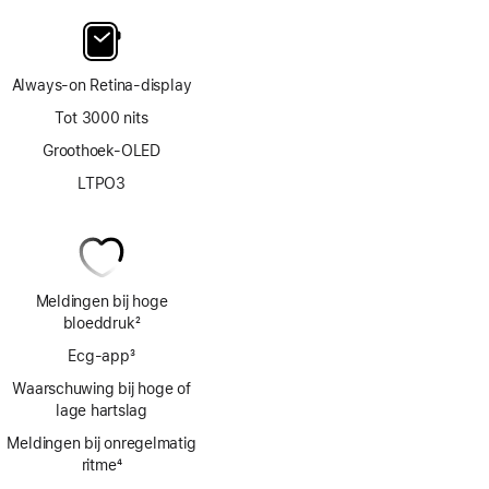
Always‑on Retina‑display
Tot 3000 nits
Groothoek-OLED
LTPO3
Meldingen bij hoge
bloeddruk
2
Voetnoot
Ecg‑app
3
Voetnoot
Waarschuwing bij hoge of
lage hartslag
Meldingen bij onregelmatig
ritme
4
Voetnoot