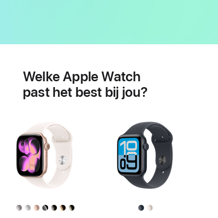
Batterij
Features
voor
Welke Apple Watch
je
hartgezondheid
past het best bij jou?