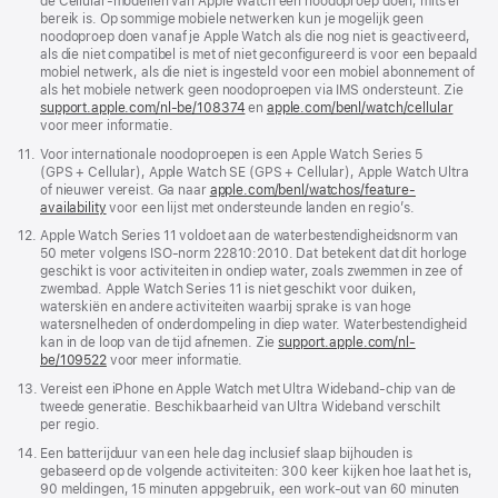
de Cellular-modellen van Apple Watch een noodoproep doen, mits er
bereik is. Op sommige mobiele netwerken kun je mogelijk geen
noodoproep doen vanaf je Apple Watch als die nog niet is geactiveerd,
als die niet compatibel is met of niet geconfigureerd is voor een bepaald
mobiel netwerk, als die niet is ingesteld voor een mobiel abonnement of
als het mobiele netwerk geen noodoproepen via IMS ondersteunt. Zie
support.apple.com/nl-be/108374
(Wordt
en
apple.com/benl/watch/cellular
voor meer informatie.
in
nieuw
Voetnoot
11.
Voor internationale noodoproepen is een Apple Watch Series 5
venster
(GPS + Cellular), Apple Watch SE (GPS + Cellular), Apple Watch Ultra
geopend)
of nieuwer vereist. Ga naar
apple.com/benl/watchos/feature-
availability
voor een lijst met ondersteunde landen en regio’s.
Voetnoot
12.
Apple Watch Series 11 voldoet aan de water­bestendigheids­­norm van
50 meter volgens ISO‑norm 22810:2010. Dat betekent dat dit horloge
geschikt is voor activiteiten in ondiep water, zoals zwemmen in zee of
zwembad. Apple Watch Series 11 is niet geschikt voor duiken,
waterskiën en andere activiteiten waarbij sprake is van hoge
watersnelheden of onderdompeling in diep water. Water­bestendigheid
kan in de loop van de tijd afnemen. Zie
support.apple.com/nl-
be/109522
voor meer informatie.
Voetnoot
13.
Vereist een iPhone en Apple Watch met Ultra Wideband‑chip van de
tweede generatie. Beschikbaarheid van Ultra Wideband verschilt
per regio.
Voetnoot
14.
Een batterijduur van een hele dag inclusief slaap bijhouden is
gebaseerd op de volgende activiteiten: 300 keer kijken hoe laat het is,
90 meldingen, 15 minuten appgebruik, een work‑out van 60 minuten