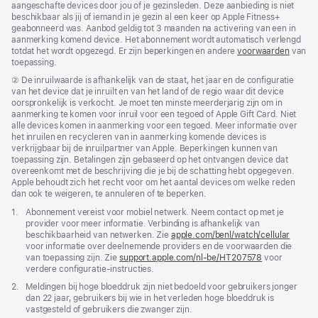
aangeschafte devices door jou of je gezinsleden. Deze aanbieding is niet
beschikbaar als jij of iemand in je gezin al een keer op Apple Fitness+
geabonneerd was. Aanbod geldig tot 3 maanden na activering van een in
aanmerking komend device. Het abonnement wordt automatisch verlengd
totdat het wordt opgezegd. Er zijn beperkingen en andere
voorwaarden
van
toepassing.
Voetnoot
② De inruilwaarde is afhankelijk van de staat, het jaar en de configuratie
van het device dat je inruilt en van het land of de regio waar dit device
oorspronkelijk is verkocht. Je moet ten minste meerderjarig zijn om in
aanmerking te komen voor inruil voor een tegoed of Apple Gift Card. Niet
alle devices komen in aanmerking voor een tegoed. Meer informatie over
het inruilen en recycleren van in aanmerking komende devices is
verkrijgbaar bij de inruilpartner van Apple. Beperkingen kunnen van
toepassing zijn. Betalingen zijn gebaseerd op het ontvangen device dat
overeenkomt met de beschrijving die je bij de schatting hebt opgegeven.
Apple behoudt zich het recht voor om het aantal devices om welke reden
dan ook te weigeren, te annuleren of te beperken.
Voetnoot
1.
Abonnement vereist voor mobiel netwerk. Neem contact op met je
provider voor meer informatie. Verbinding is afhankelijk van
beschikbaarheid van netwerken. Zie
apple.com/benl/watch/cellular
voor informatie over deelnemende providers en de voorwaarden die
van toepassing zijn. Zie
support.apple.com/nl-be/HT207578
(Wordt
voor
verdere configuratie-instructies.
in
nieuw
Voetnoot
2.
Meldingen bij hoge bloeddruk zijn niet bedoeld voor gebruikers jonger
venster
dan 22 jaar, gebruikers bij wie in het verleden hoge bloeddruk is
geopend)
vastgesteld of gebruikers die zwanger zijn.