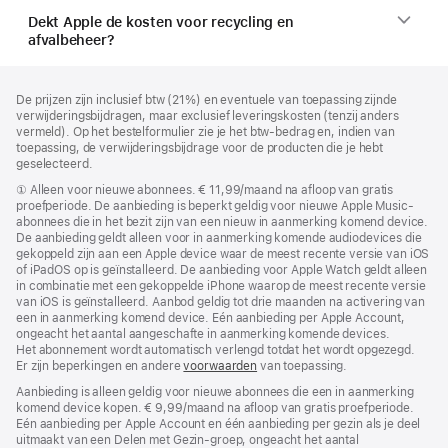
Dekt Apple de kosten voor recycling en
afvalbeheer?
Voettekst
voetnoten
De prijzen zijn inclusief btw (21%) en eventuele van toepassing zijnde
verwijderingsbijdragen, maar exclusief leveringskosten (tenzij anders
vermeld). Op het bestelformulier zie je het btw-bedrag en, indien van
toepassing, de verwijderingsbijdrage voor de producten die je hebt
geselecteerd.
Voetnoot
①
Alleen voor nieuwe abonnees. € 11,99/maand na afloop van gratis
proefperiode. De aanbieding is beperkt geldig voor nieuwe Apple Music-
abonnees die in het bezit zijn van een nieuw in aanmerking komend device.
De aanbieding geldt alleen voor in aanmerking komende audiodevices die
gekoppeld zijn aan een Apple device waar de meest recente versie van iOS
of iPadOS op is geïnstalleerd. De aanbieding voor Apple Watch geldt alleen
in combinatie met een gekoppelde iPhone waarop de meest recente versie
van iOS is geïnstalleerd. Aanbod geldig tot drie maanden na activering van
een in aanmerking komend device. Eén aanbieding per Apple Account,
ongeacht het aantal aangeschafte in aanmerking komende devices.
Het abonnement wordt automatisch verlengd totdat het wordt opgezegd.
Er zijn beperkingen en andere
voorwaarden
van toepassing.
Aanbieding is alleen geldig voor nieuwe abonnees die een in aanmerking
komend device kopen. € 9,99/maand na afloop van gratis proefperiode.
Eén aanbieding per Apple Account en één aanbieding per gezin als je deel
uitmaakt van een Delen met Gezin-groep, ongeacht het aantal