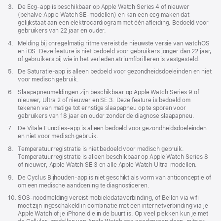
Voetnoot
3.
De Ecg-app is beschikbaar op Apple Watch Series 4 of nieuwer
(behalve Apple Watch SE-modellen) en kan een ecg maken dat
gelijkstaat aan een elektro­cardiogram met één afleiding. Bedoeld voor
gebruikers van 22 jaar en ouder.
Voetnoot
4.
Melding bij onregelmatig ritme vereist de nieuwste versie van watchOS
en iOS. Deze feature is niet bedoeld voor gebruikers jonger dan 22 jaar,
of gebruikers bij wie in het verleden atriumfibrilleren is vastgesteld.
Voetnoot
5.
De Saturatie-app is alleen bedoeld voor gezondheids­doeleinden en niet
voor medisch gebruik.
Voetnoot
6.
Slaapapneumeldingen zijn beschikbaar op Apple Watch Series 9 of
nieuwer, Ultra 2 of nieuwer en SE 3. Deze feature is bedoeld om
tekenen van matige tot ernstige slaapapneu op te sporen voor
gebruikers van 18 jaar en ouder zonder de diagnose slaapapneu.
Voetnoot
7.
De Vitale Functies-app is alleen bedoeld voor gezondheidsdoeleinden
en niet voor medisch gebruik.
Voetnoot
8.
Temperatuur­registratie is niet bedoeld voor medisch gebruik.
Temperatuurregistratie⁠ is alleen beschikbaar op Apple Watch Series 8
of nieuwer, Apple Watch SE 3 en alle Apple Watch Ultra-modellen.
Voetnoot
9.
De Cyclus Bijhouden-app is niet geschikt als vorm van anticonceptie of
om een medische aandoening te diagnosticeren.
Voetnoot
10.
SOS-noodmelding vereist mobieledata­verbinding, of Bellen via wifi
moet zijn ingeschakeld in combinatie met een internet­verbinding via je
Apple Watch of je iPhone die in de buurt is. Op veel plekken kun je met