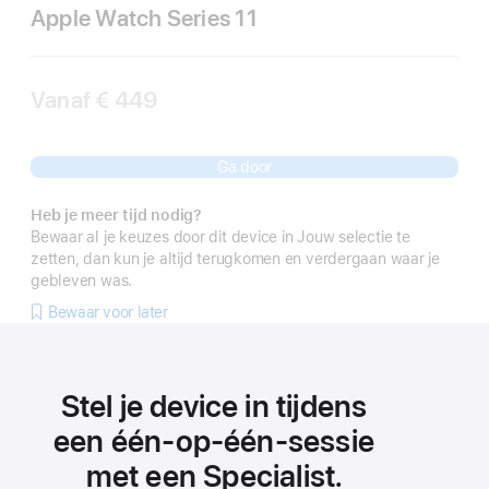
Apple Watch Series 11
Vanaf
€ 449
Ga door
Heb je meer tijd nodig?
Bewaar al je keuzes door dit device in Jouw selectie te
zetten, dan kun je altijd terugkomen en verdergaan waar je
gebleven was.
Bewaar voor later
Stel je device in tijdens
een één‑op‑één-sessie
met een Specialist.