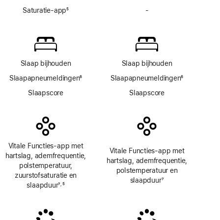
Saturatie-app
5
-
Geen
Voetnoot
Saturatie‑app
Slaap bijhouden
Slaap bijhouden
Slaapapneumeldingen
6
Slaapapneumeldingen
6
Voetnoot
Voetnoot
Slaapscore
Slaapscore
Vitale Functies-app met
Vitale Functies-app met
hartslag, ademfrequentie,
hartslag, ademfrequentie,
polstemperatuur,
polstemperatuur en
zuurstofsaturatie en
slaapduur
7
slaapduur
7
5
,
Voetnoot
Voetnoot
Voetnoot