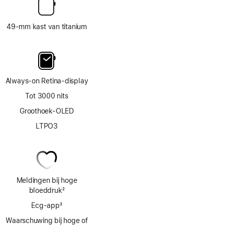
49‑mm kast van titanium
Always‑on Retina‑display
Tot 3000 nits
Groothoek-OLED
LTPO3
Meldingen bij hoge
bloeddruk
2
Voetnoot
Ecg‑app
3
Voetnoot
Waarschuwing bij hoge of