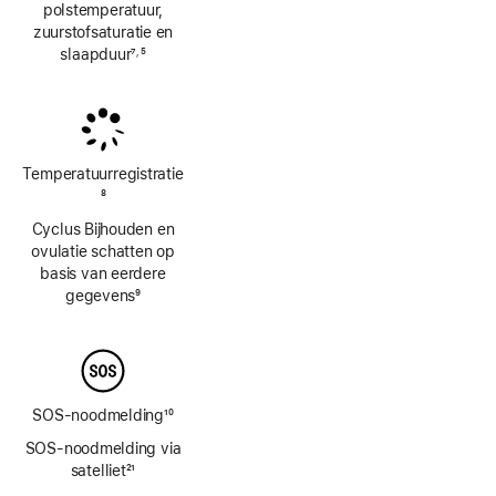
polstemperatuur,
zuurstofsaturatie en
slaapduur
7
5
,
Voetnoot
Voetnoot
Temperatuur­registratie
Voetnoot
8
Cyclus Bijhouden en
ovulatie schatten op
basis van eerdere
gegevens
9
Voetnoot
SOS-noodmelding
10
Voetnoot
SOS-noodmelding via
satelliet
21
Voetnoot