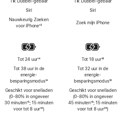
Tik Dubbel-gebaar
Tik Dubbel-gebaar
Siri
Siri
Nauwkeurig Zoeken
Zoek mijn iPhone
voor iPhone
13
Voetnoot
Tot 24 uur
14
Tot 18 uur
18
Voetnoot
Voetnoot
Tot 38 uur in de
Tot 32 uur in de
energie­
energie­
besparingsmodus
14
besparingsmodus
18
Voetnoot
Voetnoot
Geschikt voor snelladen
Geschikt voor snelladen
(0‑80% in ongeveer
(0‑80% in ongeveer
30 minuten
15
; 15 minuten
45 minuten
19
; 15 minuten
Voetnoot
voor tot 8 uur
16
)
Voetnoot
voor tot 8 uur
20
)
Voetnoot
Voetnoot