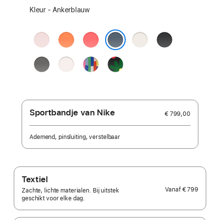
Selecteer
Kleur - Ankerblauw
een
kleur:
Zachtroze
Mandarijn
Guaveroze
Sterrenlicht
Zwart
Ankerblauw
Rotsgrijs
Rosé
Pride Edition
Black
Unity -
Unity
Bloom
Sportbandje van Nike
€ 799,00
Ademend, pinsluiting, verstelbaar
Textiel
Vanaf
€ 799
Zachte, lichte materialen. Bij uitstek
geschikt voor elke dag.