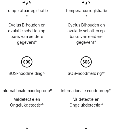
Temperatuur­registratie
Temperatuur­registratie
Voetnoot
8
Voetnoot
8
Cyclus Bijhouden en
Cyclus Bijhouden en
ovulatie schatten op
ovulatie schatten op
basis van eerdere
basis van eerdere
gegevens
9
gegevens
9
Voetnoot
Voetnoot
SOS-noodmelding
10
SOS-noodmelding
10
Voetnoot
Voetnoot
-
Geen
-
Geen
SOS-
SOS-
Internationale noodoproep
11
Internationale noodoproep
11
noodmelding
noodmelding
Voetnoot
Voetnoot
Valdetectie en
via
Valdetectie en
via
Ongelukdetectie
satelliet
10
Ongelukdetectie
satelliet
10
Voetnoot
Voetnoot
-
Geen
-
Geen
sirene
sirene