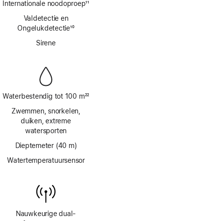
Internationale noodoproep
11
Voetnoot
Valdetectie en
Ongelukdetectie
10
Voetnoot
Sirene
Waterbestendig tot 100 m
22
Voetnoot
Zwemmen, snorkelen,
duiken, extreme
watersporten
Dieptemeter (40 m)
Watertemperatuursensor
Nauwkeurige dual-