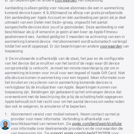
Er zijn beperkingen en andere
voorwaarden
van toepassing.
Aanbieding is alleen geldig voor nieuwe abonnees die een in aanmerking
komend device kopen. € 9,99/maand na afloop van gratis proefperiode.
Eén aanbieding per Apple Account en één aanbieding per gezin als je deel
uitmaakt van een Delen met Gezin-groep, ongeacht het aantal
aangeschafte devices door jou of je gezinsleden. Deze aanbieding is niet
beschikbaar als jij of iemand in je gezin al een keer op Apple Fitness+
geabonneerd was. Aanbod geldig tot 3 maanden na activering van een in
aanmerking komend device. Het abonnement wordt automatisch verlengd
totdat het wordt opgezegd. Er zijn beperkingen en andere
voorwaarden
van
toepassing.
Voetnoot
② De inruilwaarde is afhankelijk van de staat, het jaar en de configuratie
van het device dat je inruilt en van het land of de regio waar dit device
oorspronkelijk is verkocht. Je moet ten minste meerderjarig zijn om in
aanmerking te komen voor inruil voor een tegoed of Apple Gift Card. Niet
alle devices komen in aanmerking voor een tegoed. Meer informatie over
het inruilen en recycleren van in aanmerking komende devices is
verkrijgbaar bij de inruilpartner van Apple. Beperkingen kunnen van
toepassing zijn. Betalingen zijn gebaseerd op het ontvangen device dat
overeenkomt met de beschrijving die je bij de schatting hebt opgegeven.
Apple behoudt zich het recht voor om het aantal devices om welke reden
dan ook te weigeren, te annuleren of te beperken.
Voetnoot
1.
Abonnement vereist voor mobiel netwerk. Neem contact op met je
provider voor meer informatie. Verbinding is afhankelijk van
beschikbaarheid van netwerken. Zie
apple.com/benl/watch/cellular
voor informatie over deelnemende providers en de voorwaarden die
van toepassing zijn. Zie
support.apple.com/nl-be/HT207578
(Wordt
voor