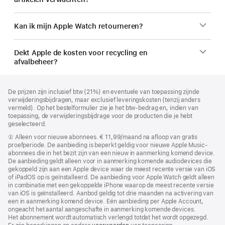
Kan ik mijn Apple Watch retourneren?
Dekt Apple de kosten voor recycling en
afvalbeheer?
Voettekst
voetnoten
De prijzen zijn inclusief btw (21%) en eventuele van toepassing zijnde
verwijderingsbijdragen, maar exclusief leveringskosten (tenzij anders
vermeld). Op het bestelformulier zie je het btw-bedrag en, indien van
toepassing, de verwijderingsbijdrage voor de producten die je hebt
geselecteerd.
Voetnoot
①
Alleen voor nieuwe abonnees. € 11,99/maand na afloop van gratis
proefperiode. De aanbieding is beperkt geldig voor nieuwe Apple Music-
abonnees die in het bezit zijn van een nieuw in aanmerking komend device.
De aanbieding geldt alleen voor in aanmerking komende audiodevices die
gekoppeld zijn aan een Apple device waar de meest recente versie van iOS
of iPadOS op is geïnstalleerd. De aanbieding voor Apple Watch geldt alleen
in combinatie met een gekoppelde iPhone waarop de meest recente versie
van iOS is geïnstalleerd. Aanbod geldig tot drie maanden na activering van
een in aanmerking komend device. Eén aanbieding per Apple Account,
ongeacht het aantal aangeschafte in aanmerking komende devices.
Het abonnement wordt automatisch verlengd totdat het wordt opgezegd.