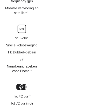
frequency gps
Mobiele verbinding en
satelliet
1
21
,
Voetnoot
Voetnoot
S10‑chip
Snelle Polsbeweging
Tik Dubbel-gebaar
Siri
Nauwkeurig Zoeken
voor iPhone
13
Voetnoot
Tot 42 uur
23
Voetnoot
Tot 72 uur in de