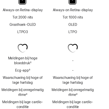
Always‑on Retina‑display
Always‑on Retina‑display
Tot 2000 nits
Tot 1000 nits
Groothoek-OLED
OLED
LTPO3
LTPO
Meldingen bij hoge
-
Geen
bloeddruk
2
meldingen
Voetnoot
Ecg‑app
3
-
bij
Geen
Voetnoot
hoge
Ecg-
Waarschuwing bij hoge of
Waarschuwing bij hoge of
bloeddruk
app
lage hartslag
lage hartslag
Meldingen bij onregelmatig
Meldingen bij onregelmatig
ritme
4
ritme
4
Voetnoot
Voetnoot
Meldingen bij lage cardio­
Meldingen bij lage cardio­
conditie
conditie