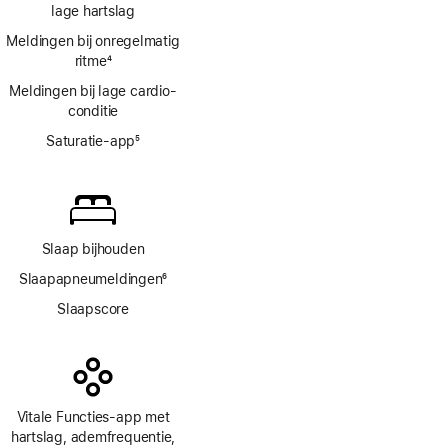
lage hartslag
Meldingen bij onregelmatig
ritme
4
Voetnoot
Meldingen bij lage cardio­
conditie
Saturatie-app
5
Voetnoot
Slaap bijhouden
Slaapapneumeldingen
6
Voetnoot
Slaapscore
Vitale Functies-app met
hartslag, ademfrequentie,