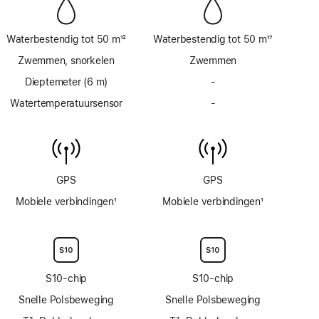
Waterbestendig tot 50 m
12
Waterbestendig tot 50 m
17
Voetnoot
Voetnoot
Zwemmen, snorkelen
Zwemmen
Dieptemeter (6 m)
-
Geen
dieptemeter
Watertemperatuursensor
-
Geen
tot
watertemperatuursens
6 m
GPS
GPS
Mobiele verbindingen
1
Mobiele verbindingen
1
Voetnoot
Voetnoot
S10‑chip
S10‑chip
Snelle Polsbeweging
Snelle Polsbeweging