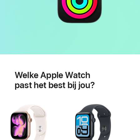
Batterij
Features
voor
Welke Apple Watch
je
hartgezondheid
past het best bij jou?