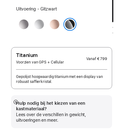
Kies
Uitvoering - Gitzwart
een
Spacegrijs
Zilver
Roségoud
uitvoering:
Gitzwart
Titanium
Vanaf
€ 799
Voorzien van GPS + Cellular
Gepolijst hoogwaardig titanium met een display van
robuust saffierkristal.
Hulp nodig bij het kiezen van een
Meer
kastmateriaal?
Lees over de verschillen in gewicht,
uitvoeringen en meer.