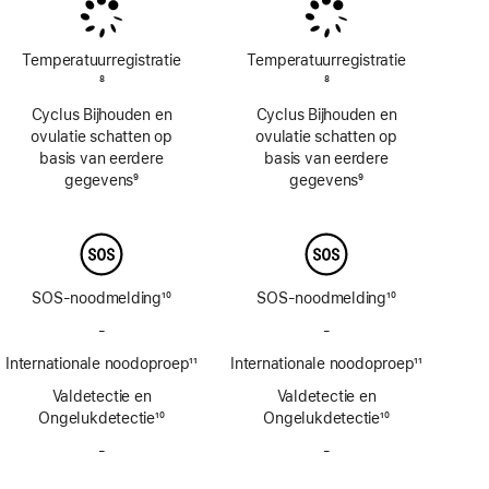
Temperatuur­registratie
Temperatuur­registratie
Voetnoot
8
Voetnoot
8
Cyclus Bijhouden en
Cyclus Bijhouden en
ovulatie schatten op
ovulatie schatten op
basis van eerdere
basis van eerdere
gegevens
9
gegevens
9
Voetnoot
Voetnoot
SOS-noodmelding
10
SOS-noodmelding
10
Voetnoot
Voetnoot
-
Geen
-
Geen
SOS-
SOS-
Internationale noodoproep
11
Internationale noodoproep
11
noodmelding
noodmelding
Voetnoot
Voetnoot
Valdetectie en
via
Valdetectie en
via
Ongelukdetectie
satelliet
10
Ongelukdetectie
satelliet
10
Voetnoot
Voetnoot
-
Geen
-
Geen
sirene
sirene