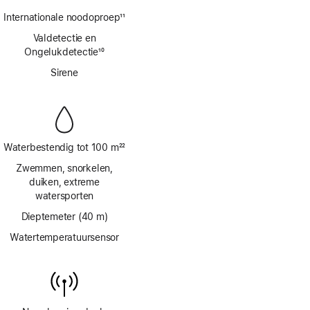
Voetnoot
Internationale noodoproep
11
Voetnoot
Valdetectie en
Ongelukdetectie
10
Voetnoot
Sirene
Waterbestendig tot 100 m
22
Voetnoot
Zwemmen, snorkelen,
duiken, extreme
watersporten
Dieptemeter (40 m)
Watertemperatuursensor