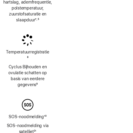
hartslag, ademfrequentie,
polstemperatuur,
zuurstofsaturatie en
slaapduur
7
5
,
Voetnoot
Voetnoot
Temperatuur­registratie
Voetnoot
8
Cyclus Bijhouden en
ovulatie schatten op
basis van eerdere
gegevens
9
Voetnoot
SOS-noodmelding
10
Voetnoot
SOS-noodmelding via
satelliet
21