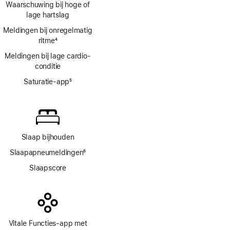
Waarschuwing bij hoge of
lage hartslag
Meldingen bij onregelmatig
ritme
4
Voetnoot
Meldingen bij lage cardio­
conditie
Saturatie-app
5
Voetnoot
Slaap bijhouden
Slaapapneumeldingen
6
Voetnoot
Slaapscore
Vitale Functies-app met