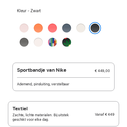
Selecteer
Kleur - Zwart
een
kleur:
Zachtroze
Mandarijn
Guaveroze
Ankerblauw
Sterrenlicht
Zwart
Rotsgrijs
Rosé
Pride Edition
Black
Unity -
Unity
Bloom
Sportbandje van Nike
€ 449,00
Ademend, pinsluiting, verstelbaar
Textiel
Vanaf
€ 449
Zachte, lichte materialen. Bij uitstek
geschikt voor elke dag.