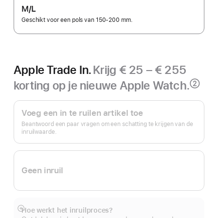
M/L
Geschikt voor een pols van 150-200 mm.
Apple Trade In.
Krijg € 25 – € 255
korting op je nieuwe Apple Watch.
②
Voetnoot
Apple Trade In.
Voeg een in te ruilen artikel toe
Beantwoord een paar vragen om een schatting te krijgen van de
inruilwaarde.
Geen inruil
Hoe werkt het inruilproces?
Meer