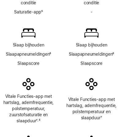
conditie
conditie
Saturatie-app
5
-
Geen
Voetnoot
Saturatie‑app
Slaap bijhouden
Slaap bijhouden
Slaapapneumeldingen
6
Slaapapneumeldingen
6
Voetnoot
Voetnoot
Slaapscore
Slaapscore
Vitale Functies-app met
Vitale Functies-app met
hartslag, ademfrequentie,
hartslag, ademfrequentie,
polstemperatuur,
polstemperatuur en
zuurstofsaturatie en
slaapduur
7
slaapduur
7
5
,
Voetnoot
Voetnoot
Voetnoot