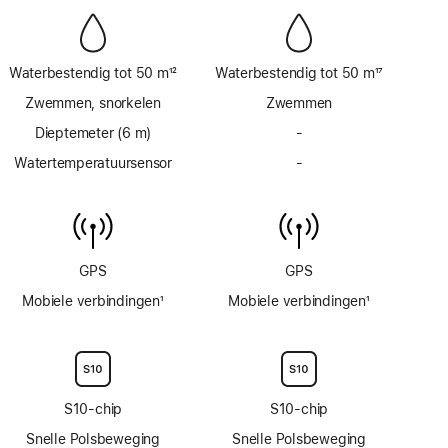
Waterbestendig tot 50 m
12
Waterbestendig tot 50 m
17
Voetnoot
Voetnoot
Zwemmen, snorkelen
Zwemmen
Dieptemeter (6 m)
-
Geen
dieptemeter
Watertemperatuursensor
-
Geen
tot
watertemperatuursens
6 m
GPS
GPS
Mobiele verbindingen
1
Mobiele verbindingen
1
Voetnoot
Voetnoot
S10‑chip
S10‑chip
Snelle Polsbeweging
Snelle Polsbeweging