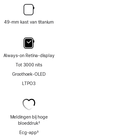
49‑mm kast van titanium
Always‑on Retina‑display
Tot 3000 nits
Groothoek-OLED
LTPO3
Meldingen bij hoge
bloeddruk
2
Voetnoot
Ecg‑app
3
Voetnoot