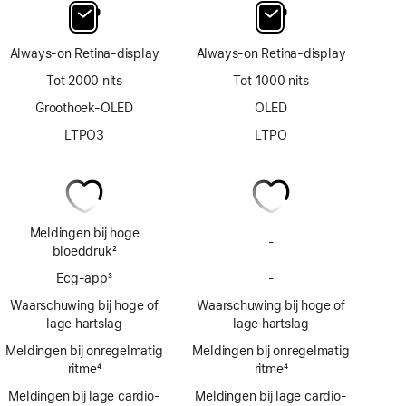
Always‑on Retina‑display
Always‑on Retina‑display
Tot 2000 nits
Tot 1000 nits
Groothoek-OLED
OLED
LTPO3
LTPO
Meldingen bij hoge
-
Geen
bloeddruk
2
meldingen
Voetnoot
Ecg‑app
3
-
bij
Geen
Voetnoot
hoge
Ecg-
Waarschuwing bij hoge of
Waarschuwing bij hoge of
bloeddruk
app
lage hartslag
lage hartslag
Meldingen bij onregelmatig
Meldingen bij onregelmatig
ritme
4
ritme
4
Voetnoot
Voetnoot
Meldingen bij lage cardio­
Meldingen bij lage cardio­