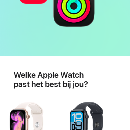
Batterij
Features
voor
Welke Apple Watch
je
hartgezondheid
past het best bij jou?