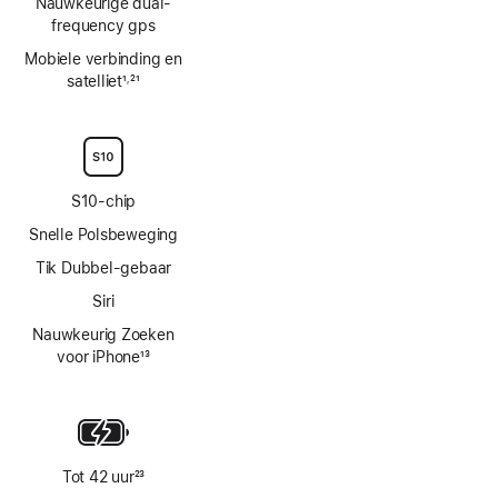
Nauwkeurige dual-
frequency gps
Mobiele verbinding en
satelliet
1
21
,
Voetnoot
Voetnoot
S10‑chip
Snelle Polsbeweging
Tik Dubbel-gebaar
Siri
Nauwkeurig Zoeken
voor iPhone
13
Voetnoot
Tot 42 uur
23