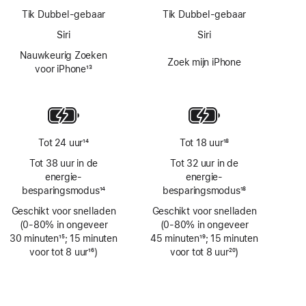
Tik Dubbel-gebaar
Tik Dubbel-gebaar
Siri
Siri
Nauwkeurig Zoeken
Zoek mijn iPhone
voor iPhone
13
Voetnoot
Tot 24 uur
14
Tot 18 uur
18
Voetnoot
Voetnoot
Tot 38 uur in de
Tot 32 uur in de
energie­
energie­
besparingsmodus
14
besparingsmodus
18
Voetnoot
Voetnoot
Geschikt voor snelladen
Geschikt voor snelladen
(0‑80% in ongeveer
(0‑80% in ongeveer
30 minuten
15
; 15 minuten
45 minuten
19
; 15 minuten
Voetnoot
voor tot 8 uur
16
)
Voetnoot
voor tot 8 uur
20
)
Voetnoot
Voetnoot