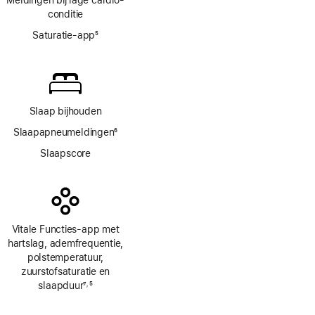
conditie
Saturatie-app
5
Voetnoot
Slaap bijhouden
Slaapapneumeldingen
6
Voetnoot
Slaapscore
Vitale Functies-app met
hartslag, ademfrequentie,
polstemperatuur,
zuurstofsaturatie en
slaapduur
7
5
,
Voetnoot
Voetnoot