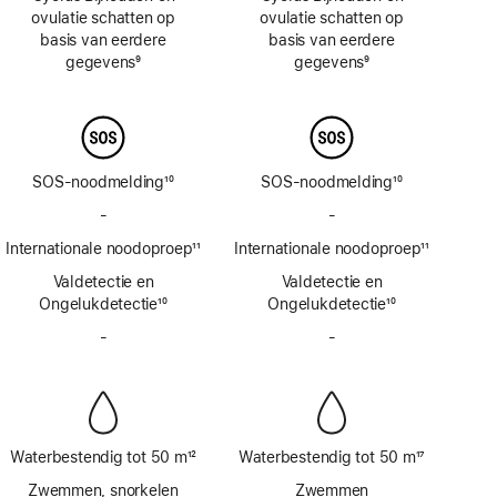
ovulatie schatten op
ovulatie schatten op
basis van eerdere
basis van eerdere
gegevens
9
gegevens
9
Voetnoot
Voetnoot
SOS-noodmelding
10
SOS-noodmelding
10
Voetnoot
Voetnoot
-
Geen
-
Geen
SOS-
SOS-
Internationale noodoproep
11
Internationale noodoproep
11
noodmelding
noodmelding
Voetnoot
Voetnoot
Valdetectie en
via
Valdetectie en
via
Ongelukdetectie
satelliet
10
Ongelukdetectie
satelliet
10
Voetnoot
Voetnoot
-
Geen
-
Geen
sirene
sirene
Waterbestendig tot 50 m
12
Waterbestendig tot 50 m
17
Voetnoot
Voetnoot
Zwemmen, snorkelen
Zwemmen