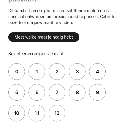
Dit bandje is verkrijgbaar in verschillende maten en is
speciaal ontworpen om precies goed te passen. Gebruik
onze tool om jouw maat te vinden.
Meet welke maat je nodig hebt
Selecteer vervolgens je maat:
0
1
2
3
4
5
6
7
8
9
10
11
12