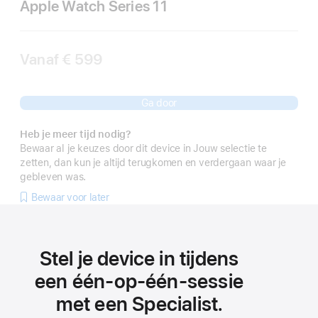
Apple Watch Series 11
Vanaf
€ 599
Ga door
Heb je meer tijd nodig?
Bewaar al je keuzes door dit device in Jouw selectie te
zetten, dan kun je altijd terugkomen en verdergaan waar je
gebleven was.
Bewaar voor later
Stel je device in tijdens
een één‑op‑één-sessie
met een Specialist.