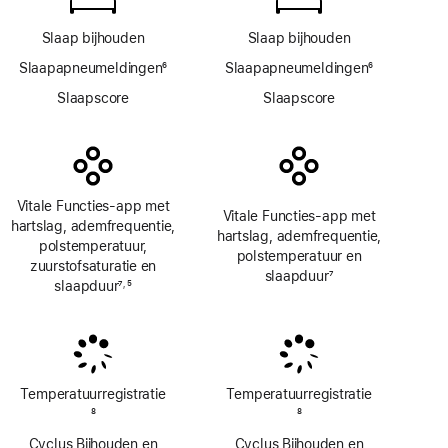
Slaap bijhouden
Slaap bijhouden
Slaapapneumeldingen
6
Slaapapneumeldingen
6
Voetnoot
Voetnoot
Slaapscore
Slaapscore
Vitale Functies-app met
Vitale Functies-app met
hartslag, ademfrequentie,
hartslag, ademfrequentie,
polstemperatuur,
polstemperatuur en
zuurstofsaturatie en
slaapduur
7
slaapduur
7
5
,
Voetnoot
Voetnoot
Voetnoot
Temperatuur­registratie
Temperatuur­registratie
Voetnoot
8
Voetnoot
8
Cyclus Bijhouden en
Cyclus Bijhouden en