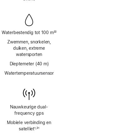
Waterbestendig tot 100 m
22
Voetnoot
Zwemmen, snorkelen,
duiken, extreme
watersporten
Dieptemeter (40 m)
Watertemperatuursensor
Nauwkeurige dual-
frequency gps
Mobiele verbinding en
satelliet
1
21
,
Voetnoot
Voetnoot