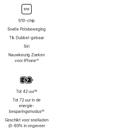
S10‑chip
Snelle Polsbeweging
Tik Dubbel-gebaar
Siri
Nauwkeurig Zoeken
voor iPhone
13
Voetnoot
Tot 42 uur
23
Voetnoot
Tot 72 uur in de
energie­
besparingsmodus
23
Voetnoot
Geschikt voor snelladen
(0‑80% in ongeveer