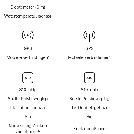
Dieptemeter (6 m)
-
Geen
dieptemeter
Watertemperatuursensor
-
Geen
tot
watertemperatuursens
6 m
GPS
GPS
Mobiele verbindingen
1
Mobiele verbindingen
1
Voetnoot
Voetnoot
S10‑chip
S10‑chip
Snelle Polsbeweging
Snelle Polsbeweging
Tik Dubbel-gebaar
Tik Dubbel-gebaar
Siri
Siri
Nauwkeurig Zoeken
Zoek mijn iPhone
voor iPhone
13