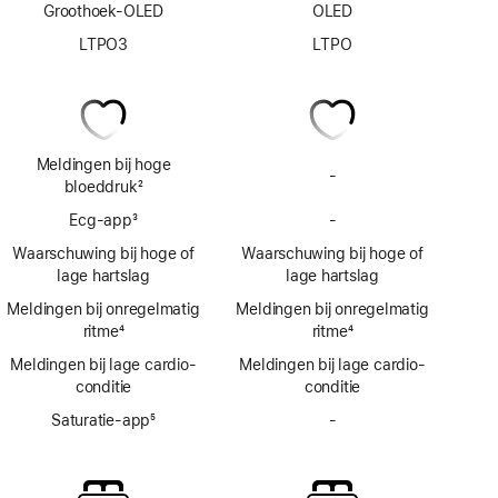
Groothoek-OLED
OLED
LTPO3
LTPO
Meldingen bij hoge
-
Geen
bloeddruk
2
meldingen
Voetnoot
Ecg‑app
3
-
bij
Geen
Voetnoot
hoge
Ecg-
Waarschuwing bij hoge of
Waarschuwing bij hoge of
bloeddruk
app
lage hartslag
lage hartslag
Meldingen bij onregelmatig
Meldingen bij onregelmatig
ritme
4
ritme
4
Voetnoot
Voetnoot
Meldingen bij lage cardio­
Meldingen bij lage cardio­
conditie
conditie
Saturatie-app
5
-
Geen
Voetnoot
Saturatie‑app