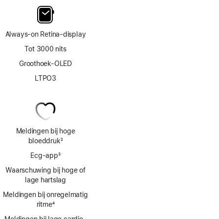
Always‑on Retina‑display
Tot 3000 nits
Groothoek-OLED
LTPO3
Meldingen bij hoge
bloeddruk
2
Voetnoot
Ecg‑app
3
Voetnoot
Waarschuwing bij hoge of
lage hartslag
Meldingen bij onregelmatig
ritme
4
Voetnoot
Meldingen bij lage cardio­