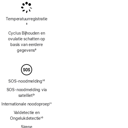
Temperatuur­registratie
Voetnoot
8
Cyclus Bijhouden en
ovulatie schatten op
basis van eerdere
gegevens
9
Voetnoot
SOS-noodmelding
10
Voetnoot
SOS-noodmelding via
satelliet
21
Voetnoot
Internationale noodoproep
11
Voetnoot
Valdetectie en
Ongelukdetectie
10
Voetnoot
Sirene