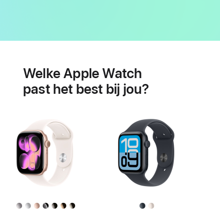
Batterij
Features
voor
Welke Apple Watch
je
hartgezondheid
past het best bij jou?