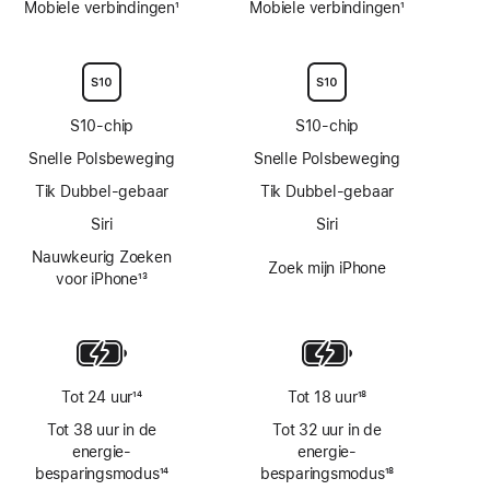
Mobiele verbindingen
1
Mobiele verbindingen
1
Voetnoot
Voetnoot
S10‑chip
S10‑chip
Snelle Polsbeweging
Snelle Polsbeweging
Tik Dubbel-gebaar
Tik Dubbel-gebaar
Siri
Siri
Nauwkeurig Zoeken
Zoek mijn iPhone
voor iPhone
13
Voetnoot
Tot 24 uur
14
Tot 18 uur
18
Voetnoot
Voetnoot
Tot 38 uur in de
Tot 32 uur in de
energie­
energie­
besparingsmodus
14
besparingsmodus
18