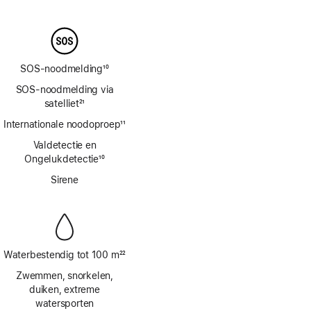
Voetnoot
SOS-noodmelding
10
Voetnoot
SOS-noodmelding via
satelliet
21
Voetnoot
Internationale noodoproep
11
Voetnoot
Valdetectie en
Ongelukdetectie
10
Voetnoot
Sirene
Waterbestendig tot 100 m
22
Voetnoot
Zwemmen, snorkelen,
duiken, extreme
watersporten