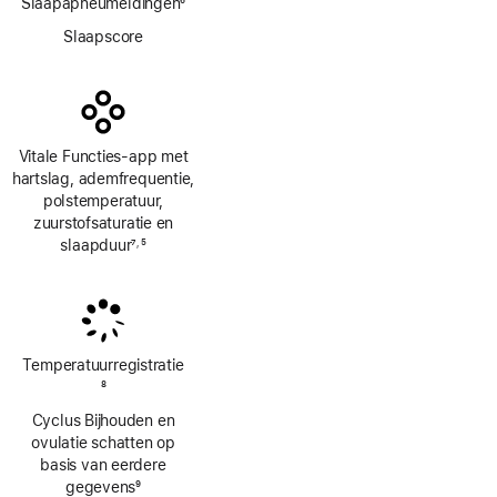
Slaapapneumeldingen
6
Voetnoot
Slaapscore
Vitale Functies-app met
hartslag, ademfrequentie,
polstemperatuur,
zuurstofsaturatie en
slaapduur
7
5
,
Voetnoot
Voetnoot
Temperatuur­registratie
Voetnoot
8
Cyclus Bijhouden en
ovulatie schatten op
basis van eerdere
gegevens
9