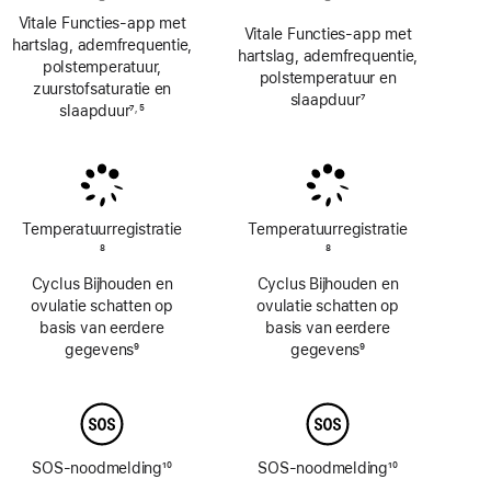
Vitale Functies-app met
Vitale Functies-app met
hartslag, ademfrequentie,
hartslag, ademfrequentie,
polstemperatuur,
polstemperatuur en
zuurstofsaturatie en
slaapduur
7
slaapduur
7
5
,
Voetnoot
Voetnoot
Voetnoot
Temperatuur­registratie
Temperatuur­registratie
Voetnoot
8
Voetnoot
8
Cyclus Bijhouden en
Cyclus Bijhouden en
ovulatie schatten op
ovulatie schatten op
basis van eerdere
basis van eerdere
gegevens
9
gegevens
9
Voetnoot
Voetnoot
SOS-noodmelding
10
SOS-noodmelding
10
Voetnoot
Voetnoot