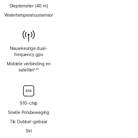
Dieptemeter (40 m)
Watertemperatuursensor
Nauwkeurige dual-
frequency gps
Mobiele verbinding en
satelliet
1
21
,
Voetnoot
Voetnoot
S10‑chip
Snelle Polsbeweging
Tik Dubbel-gebaar
Siri