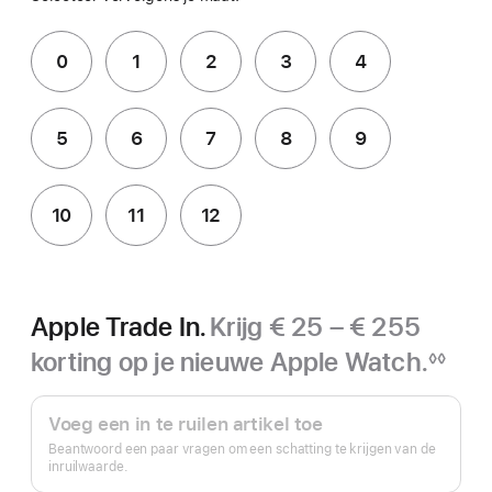
0
1
2
3
4
5
6
7
8
9
10
11
12
Apple Trade In.
Krijg € 25 – € 255
korting op je nieuwe Apple Watch.
◊◊
Voetnoot
Apple Trade In.
Voeg een in te ruilen artikel toe
Beantwoord een paar vragen om een schatting te krijgen van de
inruilwaarde.