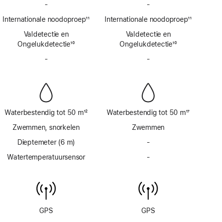
-
Geen
-
Geen
SOS-
SOS-
Internationale noodoproep
11
Internationale noodoproep
11
noodmelding
noodmelding
Voetnoot
Voetnoot
Valdetectie en
via
Valdetectie en
via
Ongelukdetectie
satelliet
10
Ongelukdetectie
satelliet
10
Voetnoot
Voetnoot
-
Geen
-
Geen
sirene
sirene
Waterbestendig tot 50 m
12
Waterbestendig tot 50 m
17
Voetnoot
Voetnoot
Zwemmen, snorkelen
Zwemmen
Dieptemeter (6 m)
-
Geen
dieptemeter
Watertemperatuursensor
-
Geen
tot
watertemperatuursens
6 m
GPS
GPS