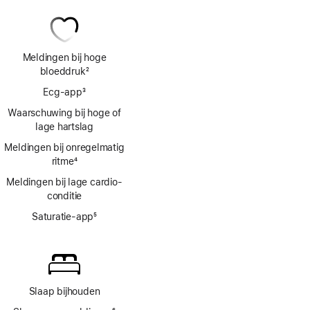
Meldingen bij hoge
bloeddruk
2
Voetnoot
Ecg‑app
3
Voetnoot
Waarschuwing bij hoge of
lage hartslag
Meldingen bij onregelmatig
ritme
4
Voetnoot
Meldingen bij lage cardio­
conditie
Saturatie-app
5
Voetnoot
Slaap bijhouden