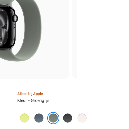
Alleen bij Apple
Selecteer
Kleur - Groengrijs
een
kleur:
Neongeel
Ankerblauw
Zwart
Rosé
Groengrijs