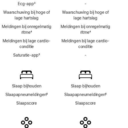
Voetnoot
Ecg‑app
3
-
bij
Geen
Voetnoot
hoge
Ecg-
Waarschuwing bij hoge of
Waarschuwing bij hoge of
bloeddruk
app
lage hartslag
lage hartslag
Meldingen bij onregelmatig
Meldingen bij onregelmatig
ritme
4
ritme
4
Voetnoot
Voetnoot
Meldingen bij lage cardio­
Meldingen bij lage cardio­
conditie
conditie
Saturatie-app
5
-
Geen
Voetnoot
Saturatie‑app
Slaap bijhouden
Slaap bijhouden
Slaapapneumeldingen
6
Slaapapneumeldingen
6
Voetnoot
Voetnoot
Slaapscore
Slaapscore