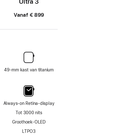
Ultra 3
Vanaf
€ 899
49‑mm kast van titanium
Always‑on Retina‑display
Tot 3000 nits
Groothoek-OLED
LTPO3