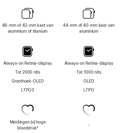
46‑mm of 42‑mm kast van
44‑mm of 40‑mm kast van
aluminium of titanium
aluminium
Always‑on Retina‑display
Always‑on Retina‑display
Tot 2000 nits
Tot 1000 nits
Groothoek-OLED
OLED
LTPO3
LTPO
Meldingen bij hoge
-
Geen
bloeddruk
2
meldingen