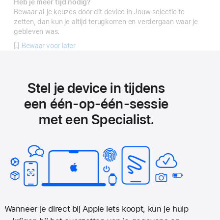
Heb je meer tijd nodig?
Bewaar al je keuzes door dit device in Jouw selectie te
zetten, dan kun je altijd terugkomen en verdergaan waar je
gebleven was.
Bewaar voor later
Stel je device in tijdens
een één‑op‑één-sessie
met een Specialist.
Wanneer je direct bij Apple iets koopt, kun je hulp