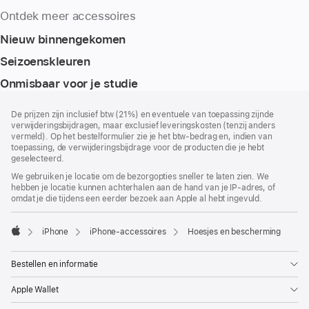
Ontdek meer accessoires
Nieuw binnengekomen
Seizoenskleuren
Onmisbaar voor je studie
Voettekst
voetnoten
De prijzen zijn inclusief btw (21%) en eventuele van toepassing zijnde
verwijderingsbijdragen, maar exclusief leveringskosten (tenzij anders
vermeld). Op het bestelformulier zie je het btw-bedrag en, indien van
toepassing, de verwijderingsbijdrage voor de producten die je hebt
geselecteerd.
We gebruiken je locatie om de bezorgopties sneller te laten zien. We
hebben je locatie kunnen achterhalen aan de hand van je IP-adres, of
omdat je die tijdens een eerder bezoek aan Apple al hebt ingevuld.
iPhone
iPhone-accessoires
Hoesjes en bescherming
Apple
Bestellen en informatie
Apple Wallet