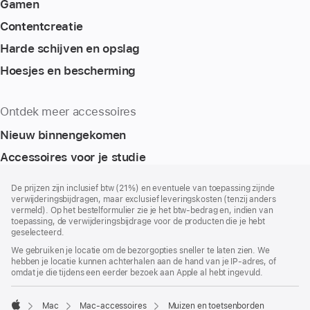
Gamen
Content­creatie
Harde schijven en opslag
Hoesjes en bescherming
Ontdek meer accessoires
Nieuw binnengekomen
Accessoires voor je studie
Voettekst
voetnoten
De prijzen zijn inclusief btw (21%) en eventuele van toepassing zijnde
verwijderingsbijdragen, maar exclusief leveringskosten (tenzij anders
vermeld). Op het bestelformulier zie je het btw-bedrag en, indien van
toepassing, de verwijderingsbijdrage voor de producten die je hebt
geselecteerd.
We gebruiken je locatie om de bezorgopties sneller te laten zien. We
hebben je locatie kunnen achterhalen aan de hand van je IP-adres, of
omdat je die tijdens een eerder bezoek aan Apple al hebt ingevuld.
Mac
Mac-accessoires
Muizen en toetsenborden