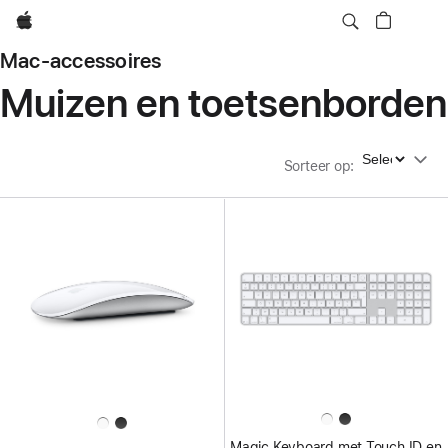
Apple
Mac-accessoires
Muizen en toetsenborden
Sorteer op
Sorteer op
:
Magic Keyboard met Touch ID en