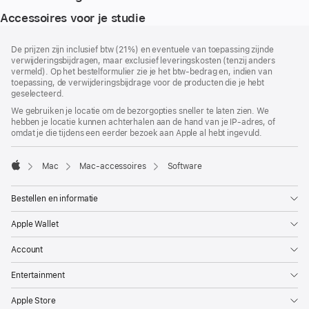
Accessoires voor je studie
Voettekst
voetnoten
De prijzen zijn inclusief btw (21%) en eventuele van toepassing zijnde
verwijderingsbijdragen, maar exclusief leveringskosten (tenzij anders
vermeld). Op het bestelformulier zie je het btw-bedrag en, indien van
toepassing, de verwijderingsbijdrage voor de producten die je hebt
geselecteerd.
We gebruiken je locatie om de bezorgopties sneller te laten zien. We
hebben je locatie kunnen achterhalen aan de hand van je IP-adres, of
omdat je die tijdens een eerder bezoek aan Apple al hebt ingevuld.
Mac
Mac-accessoires
Software
Apple
Bestellen en informatie
Apple Wallet
Account
Entertainment
Apple Store