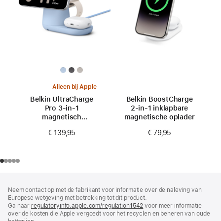
Alleen bij Apple
Belkin UltraCharge
Belkin BoostCharge
Pro 3-in-1
2-in-1 inklapbare
magnetisch
magnetische oplader
oplaaddock
€ 139,95
€ 79,95
Voettekst
voetnoten
Neem contact op met de fabrikant voor informatie over de naleving van
Europese wetgeving met betrekking tot dit product.
Ga naar
regulatoryinfo.apple.com/regulation1542
(wordt
voor meer informatie
over de kosten die Apple vergoedt voor het recyclen en beheren van oude
in