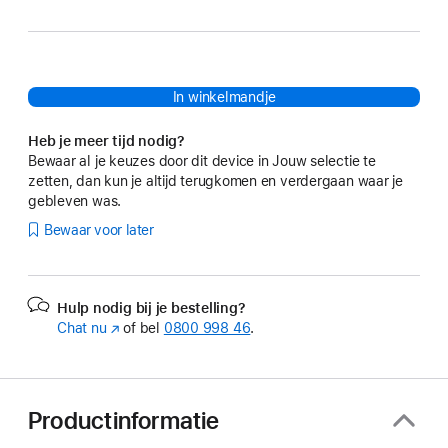
In winkelmandje
Heb je meer tijd nodig?
Bewaar al je keuzes door dit device in Jouw selectie te
zetten, dan kun je altijd terugkomen en verdergaan waar je
gebleven was.
Bewaar voor later
Hulp nodig bij je bestelling?
Chat nu
(Wordt
of bel
0800 998 46
.
in
nieuw
venster
geopend)
Productinformatie