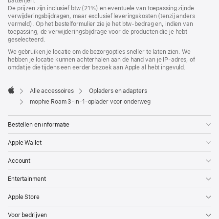
batterijen.
nieuw
De prijzen zijn inclusief btw (21%) en eventuele van toepassing zijnde
venster
verwijderingsbijdragen, maar exclusief leveringskosten (tenzij anders
geopend)
vermeld). Op het bestelformulier zie je het btw-bedrag en, indien van
toepassing, de verwijderingsbijdrage voor de producten die je hebt
geselecteerd.
We gebruiken je locatie om de bezorgopties sneller te laten zien. We
hebben je locatie kunnen achterhalen aan de hand van je IP-adres, of
omdat je die tijdens een eerder bezoek aan Apple al hebt ingevuld.
Alle accessoires
Opladers en adapters
Apple
mophie Roam 3-in-1-oplader voor onderweg
Bestellen en informatie
Apple Wallet
Account
Entertainment
Apple Store
Voor bedrijven