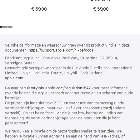
€ 69,00
€ 59,00
Voettekst
voetnoten
Veiligheidsinformatie en waarschuwingen over dit product vind je in deze
documenten:
https://support.apple.com/nl-be/docs
(wordt
in
Fabrikant: Apple Inc., One Apple Park Way, Cupertino, CA 95014,
nieuw
Verenigde Staten.
venster
Gemachtigde vertegenwoordiger in de EU: Apple Distribution International
geopend)
Limited, Hollyhill Industrial Estate, Hollyhill, Cork, Ierland
apple.com
(wordt
in
Ga naar
regulatoryinfo.apple.com/regulation1542
nieuw
(wordt
voor meer informatie
over de kosten die Apple vergoedt voor het recyclen en beheren van oude
venster
in
batterijen.
geopend)
nieuw
De prijzen zijn inclusief btw (21%) en eventuele van toepassing zijnde
venster
verwijderingsbijdragen, maar exclusief leveringskosten (tenzij anders
geopend)
vermeld). Op het bestelformulier zie je het btw-bedrag en, indien van
toepassing, de verwijderingsbijdrage voor de producten die je hebt
geselecteerd.
We gebruiken je locatie om de bezorgopties sneller te laten zien. We
hebben je locatie kunnen achterhalen aan de hand van je IP-adres, of