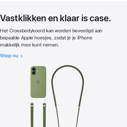
venster
geopend)
Vastklikken en klaar is case.
Het Crossbodykoord kan worden bevestigd aan
bepaalde Apple hoesjes, zodat je je iPhone
makkelijk mee kunt nemen.
Shop nu
Crossbodykoord
voor
iPhone 17