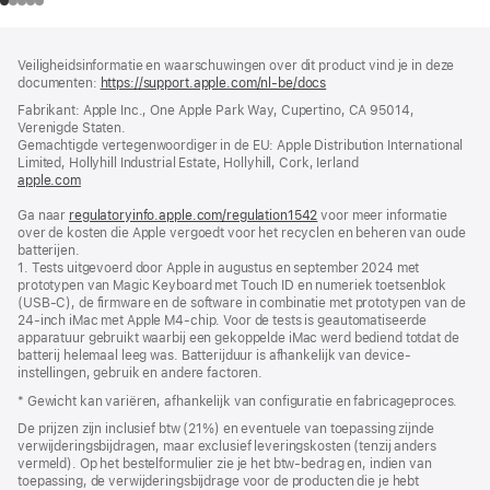
Voettekst
voetnoten
Veiligheidsinformatie en waarschuwingen over dit product vind je in deze
documenten:
https://support.apple.com/nl-be/docs
(wordt
in
Fabrikant: Apple Inc., One Apple Park Way, Cupertino, CA 95014,
nieuw
Verenigde Staten.
venster
Gemachtigde vertegenwoordiger in de EU: Apple Distribution International
geopend)
Limited, Hollyhill Industrial Estate, Hollyhill, Cork, Ierland
apple.com
(wordt
in
Ga naar
regulatoryinfo.apple.com/regulation1542
nieuw
(wordt
voor meer informatie
over de kosten die Apple vergoedt voor het recyclen en beheren van oude
venster
in
batterijen.
geopend)
nieuw
1. Tests uitgevoerd door Apple in augustus en september 2024 met
venster
prototypen van Magic Keyboard met Touch ID en numeriek toetsenblok
geopend)
(USB-C), de firmware en de software in combinatie met prototypen van de
24‑inch iMac met Apple M4-chip. Voor de tests is geautomatiseerde
apparatuur gebruikt waarbij een gekoppelde iMac werd bediend totdat de
batterij helemaal leeg was. Batterijduur is afhankelijk van device-
instellingen, gebruik en andere factoren.
* Gewicht kan variëren, afhankelijk van configuratie en fabricageproces.
De prijzen zijn inclusief btw (21%) en eventuele van toepassing zijnde
verwijderingsbijdragen, maar exclusief leveringskosten (tenzij anders
vermeld). Op het bestelformulier zie je het btw-bedrag en, indien van
toepassing, de verwijderingsbijdrage voor de producten die je hebt