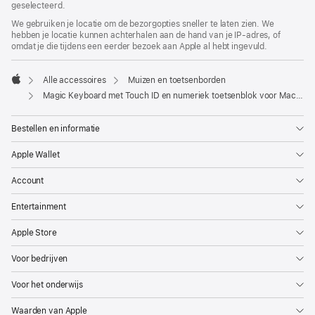
geselecteerd.
We gebruiken je locatie om de bezorgopties sneller te laten zien. We
hebben je locatie kunnen achterhalen aan de hand van je IP-adres, of
omdat je die tijdens een eerder bezoek aan Apple al hebt ingevuld.
Alle accessoires
Muizen en toetsenborden
Apple
Magic Keyboard met Touch ID en numeriek toetsenblok voor Mac-modellen met Apple silicon (USB–C) - Zweeds - Zwarte toetsen
Bestellen en informatie
Apple Wallet
Account
Entertainment
Apple Store
Voor bedrijven
Voor het onderwijs
Waarden van Apple