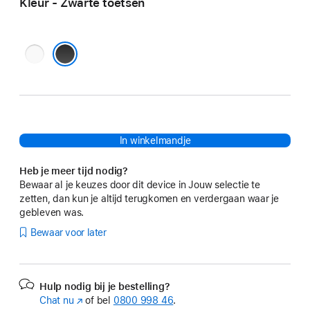
Kleur - Zwarte toetsen
Witte
toetsen
Zwarte toetsen
In winkelmandje
Heb je meer tijd nodig?
Bewaar al je keuzes door dit device in Jouw selectie te
zetten, dan kun je altijd terugkomen en verdergaan waar je
gebleven was.
Bewaar voor later
Hulp nodig bij je bestelling?
Chat nu
(Wordt
of bel
0800 998 46
.