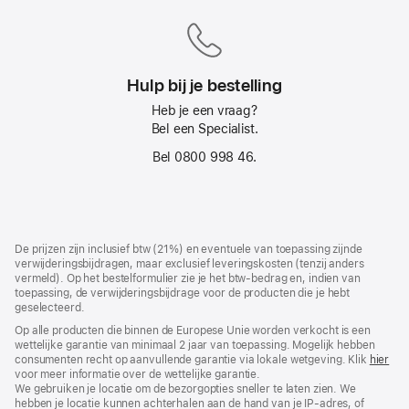
dag
gratis bezorgd
Hulp bij je bestelling
Heb je een vraag?
Bel een Specialist.
Bel 0800 998 46.
Voettekst
voetnoten
De prijzen zijn inclusief btw (21%) en eventuele van toepassing zijnde
verwijderingsbijdragen, maar exclusief leveringskosten (tenzij anders
vermeld). Op het bestelformulier zie je het btw-bedrag en, indien van
toepassing, de verwijderingsbijdrage voor de producten die je hebt
geselecteerd.
Op alle producten die binnen de Europese Unie worden verkocht is een
wettelijke garantie van minimaal 2 jaar van toepassing. Mogelijk hebben
consumenten recht op aanvullende garantie via lokale wetgeving. Klik
hier
voor meer informatie over de wettelijke garantie.
We gebruiken je locatie om de bezorgopties sneller te laten zien. We
hebben je locatie kunnen achterhalen aan de hand van je IP-adres, of