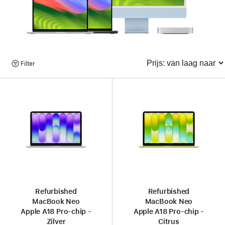
Bekijk
Filter
Sorteren
producten
Refurbished
Refurbished
MacBook Neo
MacBook Neo
Apple A18 Pro-chip -
Apple A18 Pro-chip -
Zilver
Citrus