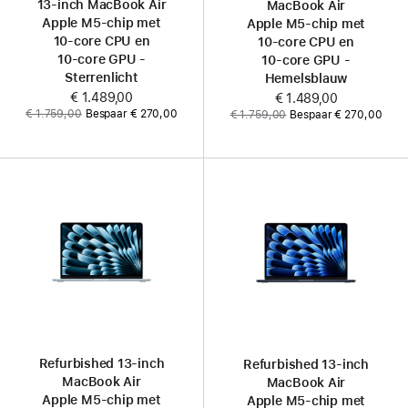
13‑inch MacBook Air
MacBook Air
Apple M5-chip met
Apple M5-chip met
10‑core CPU en
10‑core CPU en
10‑core GPU -
10‑core GPU -
Sterrenlicht
Hemelsblauw
Now
€ 1.489,00
Now
€ 1.489,00
Was
Was
€ 1.759,00
Bespaar € 270,00
€ 1.759,00
Bespaar € 270,00
Refurbished 13‑inch
Refurbished 13‑inch
MacBook Air
MacBook Air
Apple M5-chip met
Apple M5-chip met