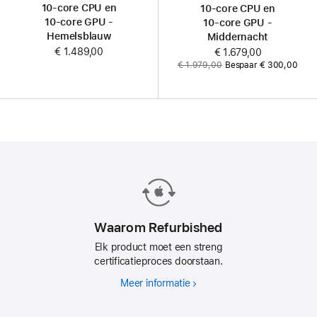
10‑core CPU en
10‑core CPU en
10‑core GPU -
10‑core GPU -
Hemelsblauw
Middernacht
€ 1.489,00
Now
€ 1.679,00
Was
€ 1.979,00
Bespaar € 300,00
Waarom Refurbished
Elk product moet een streng
certificatieproces doorstaan.
Meer informatie
Waarom
Refurbished