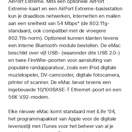
AirPort Extreme. Mits een optionele AirPort
Extreme-kaart en een AirPort Extreme-basisstation
kun je draadloos netwerken, internetten en mailen
aan een snelheid van 54 Mbps* (de 802.11g-
standaard, ook compatibel met de vroegere
802.11b-norm). Optioneel kunnen klanten tevens
een interne Bluetooth-module bestellen. De eMac
beschikt over vijf USB- (waaronder drie USB 2.0-)
en twee FireWire-poorten voor aansluiting van
populaire randapparatuur, zoals een iPod digitale
muziekspeler, DV-camcorder, digitale fotocamera,
printer of scanner. De eMac bevat tevens een
ingebouwde 10/100BASE-T Ethernet-poort en een
56K V.92-modem.
Elke nieuwe eMac komt standaard met iLife ‘04,
het programmapakket van Apple voor de digitale
levensstijl met iTunes voor het beheer van al je