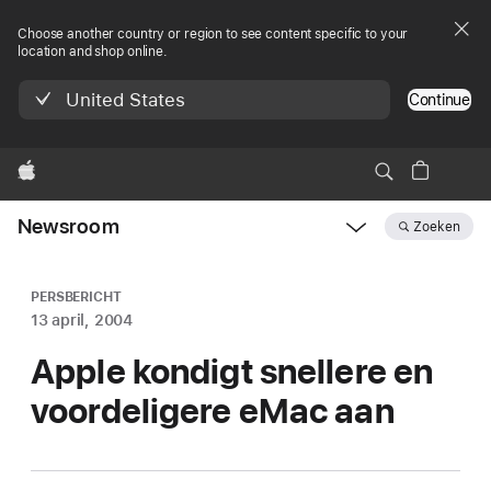
Choose another country or region to see content specific to your
location and shop online.
United States
Continue
Apple
Newsroom
Zoeken
Open
Newsroom
navigation
PERSBERICHT
13 april, 2004
Apple kondigt snellere en
voordeligere eMac aan