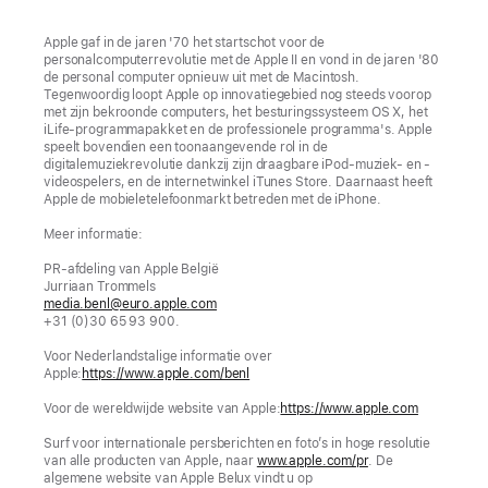
Apple gaf in de jaren '70 het startschot voor de
personalcomputerrevolutie met de Apple II en vond in de jaren '80
de personal computer opnieuw uit met de Macintosh.
Tegenwoordig loopt Apple op innovatiegebied nog steeds voorop
met zijn bekroonde computers, het besturingssysteem OS X, het
iLife-programmapakket en de professionele programma's. Apple
speelt bovendien een toonaangevende rol in de
digitalemuziekrevolutie dankzij zijn draagbare iPod-muziek- en -
videospelers, en de internetwinkel iTunes Store. Daarnaast heeft
Apple de mobieletelefoonmarkt betreden met de iPhone.
Meer informatie:
PR-afdeling van Apple België
Jurriaan Trommels
media.benl@euro.apple.com
+31 (0)30 65 93 900.
Voor Nederlandstalige informatie over
Apple:
https://www.apple.com/benl
Voor de wereldwijde website van Apple:
https://www.apple.com
Surf voor internationale persberichten en foto’s in hoge resolutie
van alle producten van Apple, naar
www.apple.com/pr
. De
algemene website van Apple Belux vindt u op