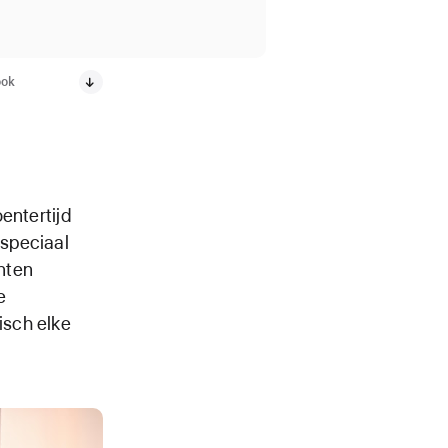
ook
entertijd
speciaal
nten
e
isch elke