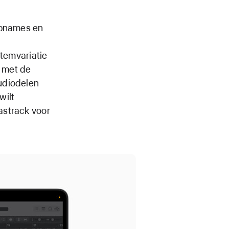
opnames en
stemvariatie
n met de
udiodelen
wilt
astrack voor