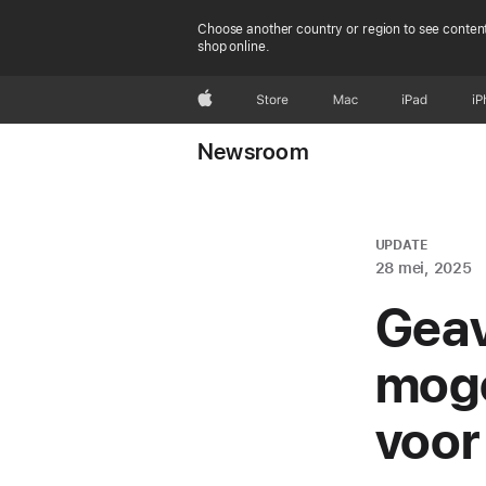
Choose another country or region to see content
shop online.
Apple
Store
Mac
iPad
iP
Newsroom
UPDATE
28 mei, 2025
Geav
moge
voor