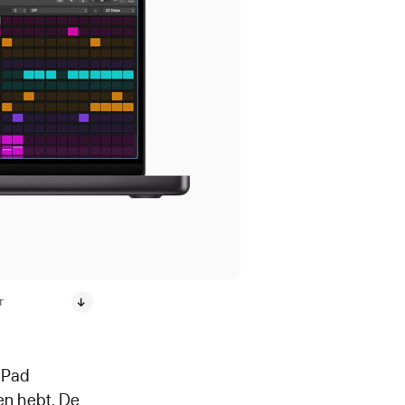
r
iPad
en hebt. De