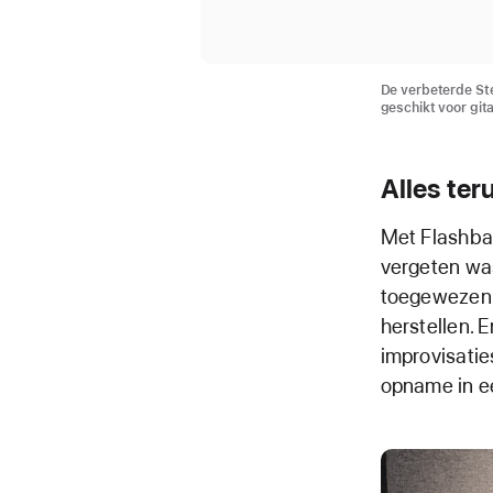
De verbeterde Ste
geschikt voor git
Alles te
Met Flashbac
vergeten wa
toegewezen 
herstellen. 
improvisati
opname in e