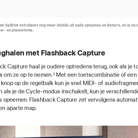
m Splitter extraheert nog meer details uit oude opnames en demo’s, en is nu 
aar- en pianostems.
rughalen met Flashback Capture
k Capture haal je oudere optredens terug, ook als je to
s om ze op te nemen.
Met een toetscombinatie of een 
2
knop op de regelbalk kun je snel MIDI- of audiofragme
En als je de Cycle-modus inschakelt, kun je verschillend
es opnemen. Flashback Capture zet vervolgens automat
en aparte map.