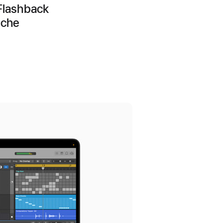
 Flashback
sche