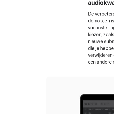
audiokwal
De verbeterd
demo’s, en i
voorinstelli
kiezen, zoal
nieuwe subm
die je hebben
verwijderen 
een andere m