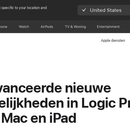
 specific to your location and
United States
hone
Watch
AirPods
TV & Woning
Entertainment
Apple diensten
anceerde nieuwe
lijkheden in Logic P
 Mac en iPad